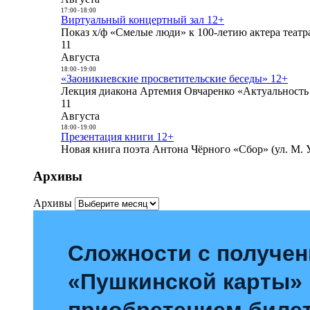
17:00
-
18:00
Виртуальный концертный зал 12+
Показ х/ф «Смелые люди» к 100-летию актера театра
11
Августа
18:00
-
19:00
«Заоникиевские просветительские беседы» 12+
Лекция диакона Артемия Овчаренко «Актуальность 
11
Августа
18:00
-
19:00
Презентация книги 12+
Новая книга поэта Антона Чёрного «Сбор» (ул. М. У
Архивы
Архивы
Сложности с получе
«Пушкинской карты»
приобретением билет