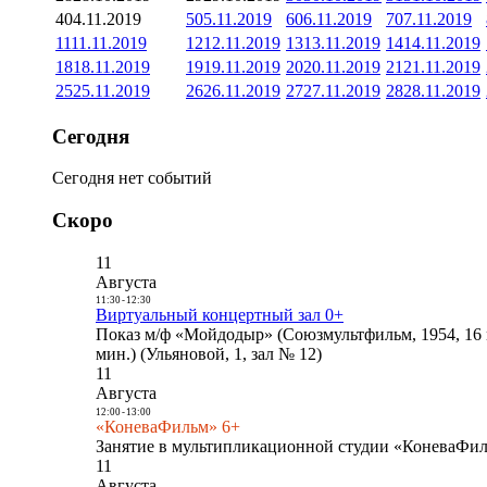
4
04.11.2019
5
05.11.2019
6
06.11.2019
7
07.11.2019
11
11.11.2019
12
12.11.2019
13
13.11.2019
14
14.11.2019
18
18.11.2019
19
19.11.2019
20
20.11.2019
21
21.11.2019
25
25.11.2019
26
26.11.2019
27
27.11.2019
28
28.11.2019
Сегодня
Сегодня нет событий
Скоро
11
Августа
11:30
-
12:30
Виртуальный концертный зал 0+
Показ м/ф «Мойдодыр» (Союзмультфильм, 1954, 16 
мин.) (Ульяновой, 1, зал № 12)
11
Августа
12:00
-
13:00
«КоневаФильм» 6+
Занятие в мультипликационной студии «КоневаФиль
11
Августа