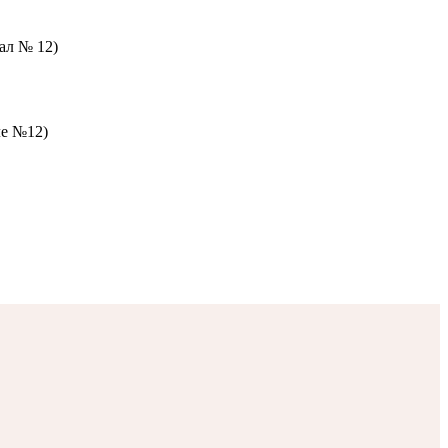
зал № 12)
ле №12)