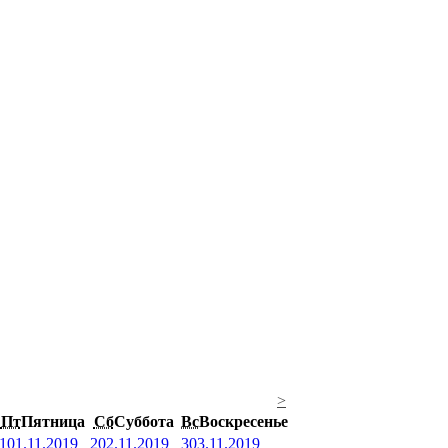
>
Пт
Пятница
Сб
Суббота
Вс
Воскресенье
1
01.11.2019
2
02.11.2019
3
03.11.2019