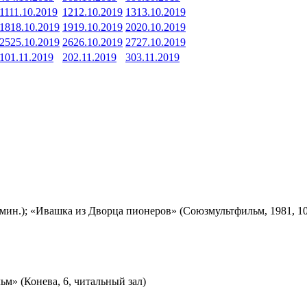
11
11.10.2019
12
12.10.2019
13
13.10.2019
18
18.10.2019
19
19.10.2019
20
20.10.2019
25
25.10.2019
26
26.10.2019
27
27.10.2019
1
01.11.2019
2
02.11.2019
3
03.11.2019
мин.); «Ивашка из Дворца пионеров» (Союзмультфильм, 1981, 10
м» (Конева, 6, читальный зал)