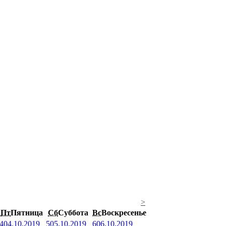
>
Пт
Пятница
Сб
Суббота
Вс
Воскресенье
4
04.10.2019
5
05.10.2019
6
06.10.2019