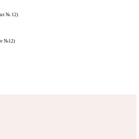
зал № 12)
ле №12)