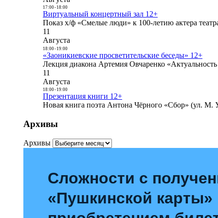
17:00
-
18:00
Виртуальный концертный зал 12+
Показ х/ф «Смелые люди» к 100-летию актера театра
11
Августа
18:00
-
19:00
«Заоникиевские просветительские беседы» 12+
Лекция диакона Артемия Овчаренко «Актуальность 
11
Августа
18:00
-
19:00
Презентация книги 12+
Новая книга поэта Антона Чёрного «Сбор» (ул. М. У
Архивы
Архивы
Сложности с получе
«Пушкинской карты»
приобретением билет