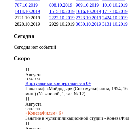
7
07.10.2019
8
08.10.2019
9
09.10.2019
10
10.10.2019
14
14.10.2019
15
15.10.2019
16
16.10.2019
17
17.10.2019
21
21.10.2019
22
22.10.2019
23
23.10.2019
24
24.10.2019
28
28.10.2019
29
29.10.2019
30
30.10.2019
31
31.10.2019
Сегодня
Сегодня нет событий
Скоро
11
Августа
11:30
-
12:30
Виртуальный концертный зал 0+
Показ м/ф «Мойдодыр» (Союзмультфильм, 1954, 16 
мин.) (Ульяновой, 1, зал № 12)
11
Августа
12:00
-
13:00
«КоневаФильм» 6+
Занятие в мультипликационной студии «КоневаФиль
11
Августа