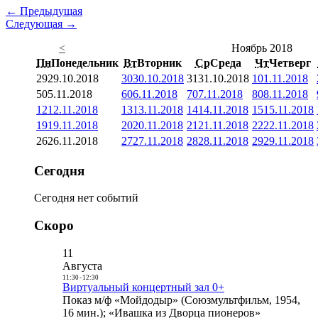
← Предыдущая
Следующая →
<
Ноябрь 2018
Пн
Понедельник
Вт
Вторник
Ср
Среда
Чт
Четверг
29
29.10.2018
30
30.10.2018
31
31.10.2018
1
01.11.2018
5
05.11.2018
6
06.11.2018
7
07.11.2018
8
08.11.2018
12
12.11.2018
13
13.11.2018
14
14.11.2018
15
15.11.2018
19
19.11.2018
20
20.11.2018
21
21.11.2018
22
22.11.2018
26
26.11.2018
27
27.11.2018
28
28.11.2018
29
29.11.2018
Сегодня
Сегодня нет событий
Скоро
11
Августа
11:30
-
12:30
Виртуальный концертный зал 0+
Показ м/ф «Мойдодыр» (Союзмультфильм, 1954,
16 мин.); «Ивашка из Дворца пионеров»