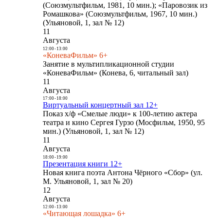
(Союзмультфильм, 1981, 10 мин.); «Паровозик из
Ромашкова» (Союзмультфильм, 1967, 10 мин.)
(Ульяновой, 1, зал № 12)
11
Августа
12:00
-
13:00
«КоневаФильм» 6+
Занятие в мультипликационной студии
«КоневаФильм» (Конева, 6, читальный зал)
11
Августа
17:00
-
18:00
Виртуальный концертный зал 12+
Показ х/ф «Смелые люди» к 100-летию актера
театра и кино Сергея Гурзо (Мосфильм, 1950, 95
мин.) (Ульяновой, 1, зал № 12)
11
Августа
18:00
-
19:00
Презентация книги 12+
Новая книга поэта Антона Чёрного «Сбор» (ул.
М. Ульяновой, 1, зал № 20)
12
Августа
12:00
-
13:00
«Читающая лошадка» 6+