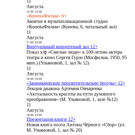
11
Августа
12:00
-
13:00
«КоневаФильм» 6+
Занятие в мультипликационной студии
«КоневаФильм» (Конева, 6, читальный зал)
11
Августа
17:00
-
18:00
Виртуальный концертный зал 12+
Показ х/ф «Смелые люди» к 100-летию актера
театра и кино Сергея Гурзо (Мосфильм, 1950, 95
мин.) (Ульяновой, 1, зал № 12)
11
Августа
18:00
-
19:00
«Заоникиевские просветительские беседы» 12+
Лекция диакона Артемия Овчаренко
«Актуальность красоты на пути духовного
преображения» (М. Ульяновой, 1, зале №12)
11
Августа
18:00
-
19:00
Презентация книги 12+
Новая книга поэта Антона Чёрного «Сбор» (ул.
М. Ульяновой, 1, зал № 20)