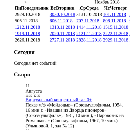
<
Ноябрь 2018
Пн
Понедельник
Вт
Вторник
Ср
Среда
Чт
Четверг
29
29.10.2018
30
30.10.2018
31
31.10.2018
1
01.11.2018
5
05.11.2018
6
06.11.2018
7
07.11.2018
8
08.11.2018
12
12.11.2018
13
13.11.2018
14
14.11.2018
15
15.11.2018
19
19.11.2018
20
20.11.2018
21
21.11.2018
22
22.11.2018
26
26.11.2018
27
27.11.2018
28
28.11.2018
29
29.11.2018
Сегодня
Сегодня нет событий
Скоро
11
Августа
11:30
-
12:30
Виртуальный концертный зал 0+
Показ м/ф «Мойдодыр» (Союзмультфильм, 1954,
16 мин.); «Ивашка из Дворца пионеров»
(Союзмультфильм, 1981, 10 мин.); «Паровозик из
Ромашкова» (Союзмультфильм, 1967, 10 мин.)
(Ульяновой, 1, зал № 12)