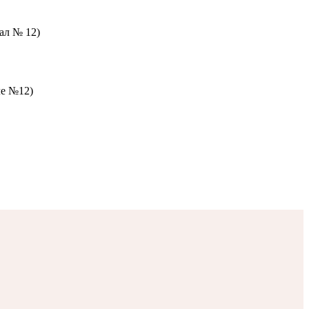
зал № 12)
ле №12)