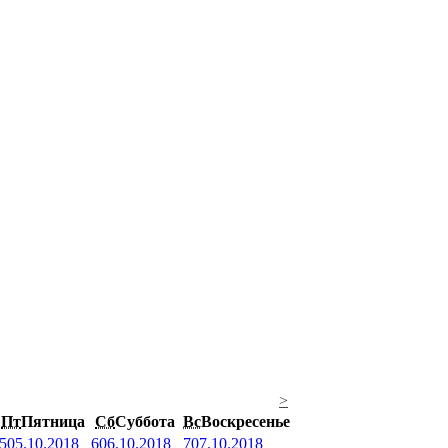
>
Пт
Пятница
Сб
Суббота
Вс
Воскресенье
5
05.10.2018
6
06.10.2018
7
07.10.2018