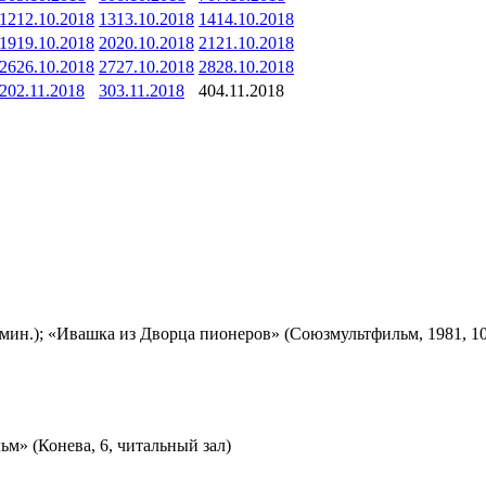
12
12.10.2018
13
13.10.2018
14
14.10.2018
19
19.10.2018
20
20.10.2018
21
21.10.2018
26
26.10.2018
27
27.10.2018
28
28.10.2018
2
02.11.2018
3
03.11.2018
4
04.11.2018
мин.); «Ивашка из Дворца пионеров» (Союзмультфильм, 1981, 10
м» (Конева, 6, читальный зал)