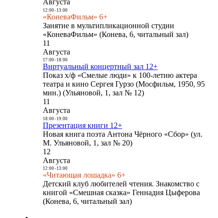
Августа
12:00
-
13:00
«КоневаФильм» 6+
Занятие в мультипликационной студии
«КоневаФильм» (Конева, 6, читальный зал)
11
Августа
17:00
-
18:00
Виртуальный концертный зал 12+
Показ х/ф «Смелые люди» к 100-летию актера
театра и кино Сергея Гурзо (Мосфильм, 1950, 95
мин.) (Ульяновой, 1, зал № 12)
11
Августа
18:00
-
19:00
Презентация книги 12+
Новая книга поэта Антона Чёрного «Сбор» (ул.
М. Ульяновой, 1, зал № 20)
12
Августа
12:00
-
13:00
«Читающая лошадка» 6+
Детский клуб любителей чтения. Знакомство с
книгой «Смешная сказка» Геннадия Цыферова
(Конева, 6, читальный зал)