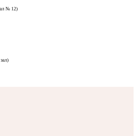
зал № 12)
зал)