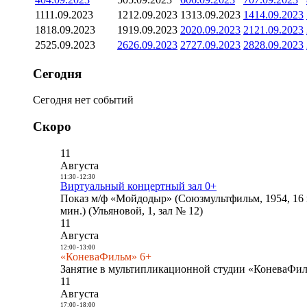
11
11.09.2023
12
12.09.2023
13
13.09.2023
14
14.09.2023
18
18.09.2023
19
19.09.2023
20
20.09.2023
21
21.09.2023
25
25.09.2023
26
26.09.2023
27
27.09.2023
28
28.09.2023
Сегодня
Сегодня нет событий
Скоро
11
Августа
11:30
-
12:30
Виртуальный концертный зал 0+
Показ м/ф «Мойдодыр» (Союзмультфильм, 1954, 16 
мин.) (Ульяновой, 1, зал № 12)
11
Августа
12:00
-
13:00
«КоневаФильм» 6+
Занятие в мультипликационной студии «КоневаФиль
11
Августа
17:00
-
18:00