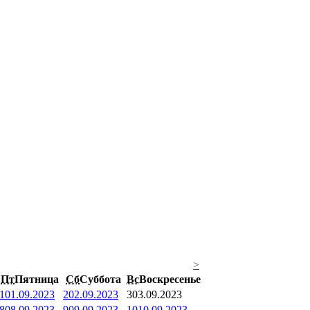
>
Пт
Пятница
Сб
Суббота
Вс
Воскресенье
1
01.09.2023
2
02.09.2023
3
03.09.2023
8
08.09.2023
9
09.09.2023
10
10.09.2023