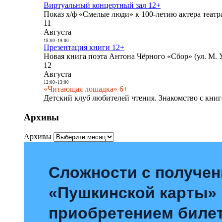
Виртуальный концертный зал 12+
Показ х/ф «Смелые люди» к 100-летию актера театра
11
Августа
18:00
-
19:00
Презентация книги 12+
Новая книга поэта Антона Чёрного «Сбор» (ул. М. У
12
Августа
12:00
-
13:00
«Читающая лошадка» 6+
Детский клуб любителей чтения. Знакомство с книг
Архивы
Архивы
Сложности с получе
«Пушкинской карты»
приобретением билет