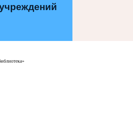
 учреждений
библиотека»