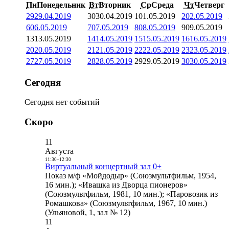
Пн
Понедельник
Вт
Вторник
Ср
Среда
Чт
Четверг
29
29.04.2019
30
30.04.2019
1
01.05.2019
2
02.05.2019
6
06.05.2019
7
07.05.2019
8
08.05.2019
9
09.05.2019
13
13.05.2019
14
14.05.2019
15
15.05.2019
16
16.05.2019
20
20.05.2019
21
21.05.2019
22
22.05.2019
23
23.05.2019
27
27.05.2019
28
28.05.2019
29
29.05.2019
30
30.05.2019
Сегодня
Сегодня нет событий
Скоро
11
Августа
11:30
-
12:30
Виртуальный концертный зал 0+
Показ м/ф «Мойдодыр» (Союзмультфильм, 1954,
16 мин.); «Ивашка из Дворца пионеров»
(Союзмультфильм, 1981, 10 мин.); «Паровозик из
Ромашкова» (Союзмультфильм, 1967, 10 мин.)
(Ульяновой, 1, зал № 12)
11