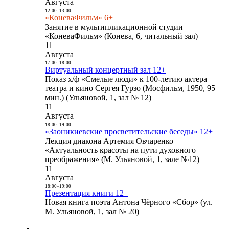
Августа
12:00
-
13:00
«КоневаФильм» 6+
Занятие в мультипликационной студии
«КоневаФильм» (Конева, 6, читальный зал)
11
Августа
17:00
-
18:00
Виртуальный концертный зал 12+
Показ х/ф «Смелые люди» к 100-летию актера
театра и кино Сергея Гурзо (Мосфильм, 1950, 95
мин.) (Ульяновой, 1, зал № 12)
11
Августа
18:00
-
19:00
«Заоникиевские просветительские беседы» 12+
Лекция диакона Артемия Овчаренко
«Актуальность красоты на пути духовного
преображения» (М. Ульяновой, 1, зале №12)
11
Августа
18:00
-
19:00
Презентация книги 12+
Новая книга поэта Антона Чёрного «Сбор» (ул.
М. Ульяновой, 1, зал № 20)