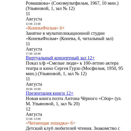
Ромашкова» (Союзмультфильм, 1967, 10 мин.)
(Ульяновой, 1, зал № 12)
11
Августа
12:00
-
13:00
«КоневаФильм» 6+
Занятие в мультипликационной студии
«КоневаФильм» (Конева, 6, читальный зал)
11
Августа
17:00
-
18:00
Виртуальный концертный зал 12+
Показ х/ф «Смелые люди» к 100-летию актера
театра и кино Сергея Гурзо (Мосфильм, 1950, 95
мин.) (Ульяновой, 1, зал № 12)
11
Августа
18:00
-
19:00
Презентация книги 12+
Новая книга поэта Антона Чёрного «Сбор» (ул.
М. Ульяновой, 1, зал № 20)
12
Августа
12:00
-
13:00
«Читающая лошадка» 6+
Детский клуб любителей чтения. Знакомство с