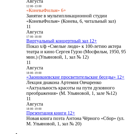
Августа
12:00
-
13:00
«КоневаФильм» 6+
Занятие в мультипликационной студии
«КоневаФильм» (Конева, 6, читальный зал)
11
Августа
17:00
-
18:00
Виртуальный концертный зал 12+
Показ х/ф «Смелые люди» к 100-летию актера
театра и кино Сергея Гурзо (Мосфильм, 1950, 95
мин.) (Ульяновой, 1, зал № 12)
11
Августа
18:00
-
19:00
«Заоникиевские просветительские беседы» 12+
Лекция диакона Артемия Овчаренко
«Актуальность красоты на пути духовного
преображения» (М. Ульяновой, 1, зале №12)
11
Августа
18:00
-
19:00
Презентация книги 12+
Новая книга поэта Антона Чёрного «Сбор» (ул.
М. Ульяновой, 1, зал № 20)