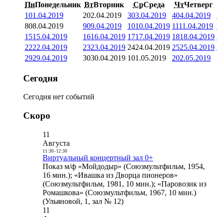
Пн
Понедельник
Вт
Вторник
Ср
Среда
Чт
Четверг
1
01.04.2019
2
02.04.2019
3
03.04.2019
4
04.04.2019
8
08.04.2019
9
09.04.2019
10
10.04.2019
11
11.04.2019
15
15.04.2019
16
16.04.2019
17
17.04.2019
18
18.04.2019
22
22.04.2019
23
23.04.2019
24
24.04.2019
25
25.04.2019
29
29.04.2019
30
30.04.2019
1
01.05.2019
2
02.05.2019
Сегодня
Сегодня нет событий
Скоро
11
Августа
11:30
-
12:30
Виртуальный концертный зал 0+
Показ м/ф «Мойдодыр» (Союзмультфильм, 1954,
16 мин.); «Ивашка из Дворца пионеров»
(Союзмультфильм, 1981, 10 мин.); «Паровозик из
Ромашкова» (Союзмультфильм, 1967, 10 мин.)
(Ульяновой, 1, зал № 12)
11