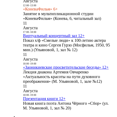
Августа
12:00
-
13:00
«КоневаФильм» 6+
Занятие в мультипликационной студии
«КоневаФильм» (Конева, 6, читальный зал)
11
Августа
17:00
-
18:00
Виртуальный концертный зал 12+
Показ х/ф «Смелые люди» к 100-летию актера
театра и кино Сергея Гурзо (Мосфильм, 1950, 95
мин.) (Ульяновой, 1, зал № 12)
11
Августа
18:00
-
19:00
«Заоникиевские просветительские беседы» 12+
Лекция диакона Артемия Овчаренко
«Актуальность красоты на пути духовного
преображения» (М. Ульяновой, 1, зале №12)
11
Августа
18:00
-
19:00
Презентация книги 12+
Новая книга поэта Антона Чёрного «Сбор» (ул.
М. Ульяновой, 1, зал № 20)