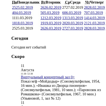
Пн
Понедельник
Вт
Вторник
Ср
Среда
Чт
Четверг
25
25.02.2019
26
26.02.2019
27
27.02.2019
28
28.02.2019
4
04.03.2019
5
05.03.2019
6
06.03.2019
7
07.03.2019
11
11.03.2019
12
12.03.2019
13
13.03.2019
14
14.03.2019
18
18.03.2019
19
19.03.2019
20
20.03.2019
21
21.03.2019
25
25.03.2019
26
26.03.2019
27
27.03.2019
28
28.03.2019
Сегодня
Сегодня нет событий
Скоро
11
Августа
11:30
-
12:30
Виртуальный концертный зал 0+
Показ м/ф «Мойдодыр» (Союзмультфильм, 1954,
16 мин.); «Ивашка из Дворца пионеров»
(Союзмультфильм, 1981, 10 мин.); «Паровозик из
Ромашкова» (Союзмультфильм, 1967, 10 мин.)
(Ульяновой, 1, зал № 12)
11