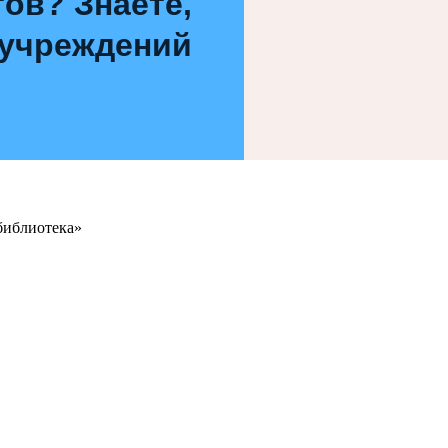
ов? Знаете,
 учреждений
библиотека»