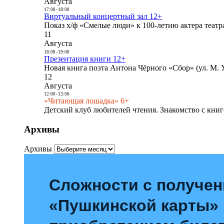
Августа
17:00
-
18:00
Виртуальный концертный зал 12+
Показ х/ф «Смелые люди» к 100-летию актера театра
11
Августа
18:00
-
19:00
Презентация книги 12+
Новая книга поэта Антона Чёрного «Сбор» (ул. М. У
12
Августа
12:00
-
13:00
«Читающая лошадка» 6+
Детский клуб любителей чтения. Знакомство с книг
Архивы
Архивы
Сложности с получе
«Пушкинской карты»