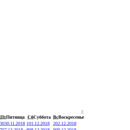
>
Пт
Пятница
Сб
Суббота
Вс
Воскресенье
30
30.11.2018
1
01.12.2018
2
02.12.2018
7
07.12.2018
8
08.12.2018
9
09.12.2018