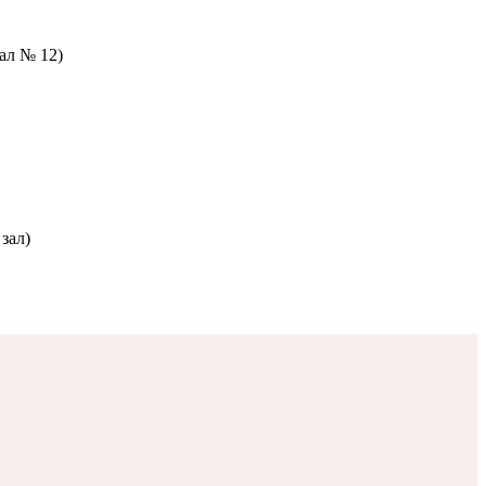
зал № 12)
зал)