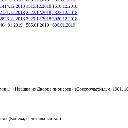
14
14.12.2018
15
15.12.2018
16
16.12.2018
21
21.12.2018
22
22.12.2018
23
23.12.2018
28
28.12.2018
29
29.12.2018
30
30.12.2018
4
04.01.2019
5
05.01.2019
6
06.01.2019
мин.); «Ивашка из Дворца пионеров» (Союзмультфильм, 1981, 10
м» (Конева, 6, читальный зал)