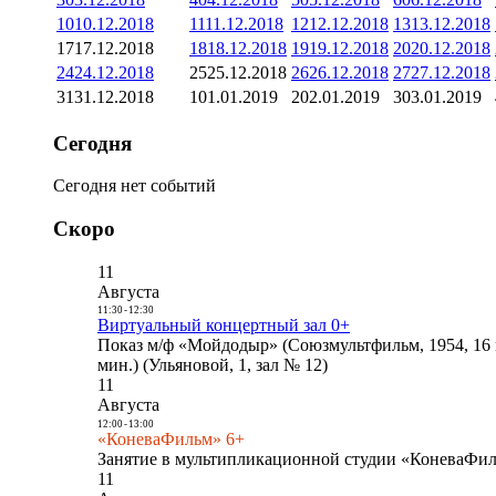
10
10.12.2018
11
11.12.2018
12
12.12.2018
13
13.12.2018
17
17.12.2018
18
18.12.2018
19
19.12.2018
20
20.12.2018
24
24.12.2018
25
25.12.2018
26
26.12.2018
27
27.12.2018
31
31.12.2018
1
01.01.2019
2
02.01.2019
3
03.01.2019
Сегодня
Сегодня нет событий
Скоро
11
Августа
11:30
-
12:30
Виртуальный концертный зал 0+
Показ м/ф «Мойдодыр» (Союзмультфильм, 1954, 16 
мин.) (Ульяновой, 1, зал № 12)
11
Августа
12:00
-
13:00
«КоневаФильм» 6+
Занятие в мультипликационной студии «КоневаФиль
11