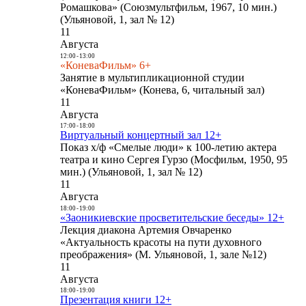
Ромашкова» (Союзмультфильм, 1967, 10 мин.)
(Ульяновой, 1, зал № 12)
11
Августа
12:00
-
13:00
«КоневаФильм» 6+
Занятие в мультипликационной студии
«КоневаФильм» (Конева, 6, читальный зал)
11
Августа
17:00
-
18:00
Виртуальный концертный зал 12+
Показ х/ф «Смелые люди» к 100-летию актера
театра и кино Сергея Гурзо (Мосфильм, 1950, 95
мин.) (Ульяновой, 1, зал № 12)
11
Августа
18:00
-
19:00
«Заоникиевские просветительские беседы» 12+
Лекция диакона Артемия Овчаренко
«Актуальность красоты на пути духовного
преображения» (М. Ульяновой, 1, зале №12)
11
Августа
18:00
-
19:00
Презентация книги 12+