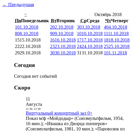
← Предыдущая
<
Октябрь 2018
Пн
Понедельник
Вт
Вторник
Ср
Среда
Чт
Четверг
1
01.10.2018
2
02.10.2018
3
03.10.2018
4
04.10.2018
8
08.10.2018
9
09.10.2018
10
10.10.2018
11
11.10.2018
15
15.10.2018
16
16.10.2018
17
17.10.2018
18
18.10.2018
22
22.10.2018
23
23.10.2018
24
24.10.2018
25
25.10.2018
29
29.10.2018
30
30.10.2018
31
31.10.2018
1
01.11.2018
Сегодня
Сегодня нет событий
Скоро
11
Августа
11:30
-
12:30
Виртуальный концертный зал 0+
Показ м/ф «Мойдодыр» (Союзмультфильм, 1954,
16 мин.); «Ивашка из Дворца пионеров»
(Союзмультфильм, 1981, 10 мин.); «Паровозик из