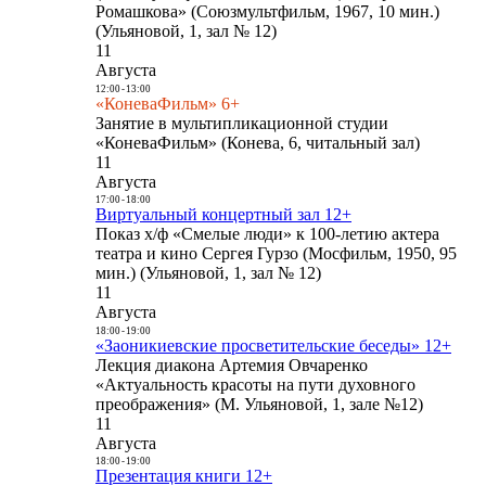
Ромашкова» (Союзмультфильм, 1967, 10 мин.)
(Ульяновой, 1, зал № 12)
11
Августа
12:00
-
13:00
«КоневаФильм» 6+
Занятие в мультипликационной студии
«КоневаФильм» (Конева, 6, читальный зал)
11
Августа
17:00
-
18:00
Виртуальный концертный зал 12+
Показ х/ф «Смелые люди» к 100-летию актера
театра и кино Сергея Гурзо (Мосфильм, 1950, 95
мин.) (Ульяновой, 1, зал № 12)
11
Августа
18:00
-
19:00
«Заоникиевские просветительские беседы» 12+
Лекция диакона Артемия Овчаренко
«Актуальность красоты на пути духовного
преображения» (М. Ульяновой, 1, зале №12)
11
Августа
18:00
-
19:00
Презентация книги 12+