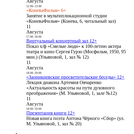
Августа
12:00
-
13:00
«КоневаФильм» 6+
Занятие в мультипликационной студии
«КоневаФильм» (Конева, 6, читальный зал)
11
Августа
17:00
-
18:00
Виртуальный концертный зал 12+
Показ х/ф «Смелые люди» к 100-летию актера
театра и кино Сергея Гурзо (Мосфильм, 1950, 95
мин.) (Ульяновой, 1, зал № 12)
11
Августа
18:00
-
19:00
«Заоникиевские просветительские беседы» 12+
Лекция диакона Артемия Овчаренко
«Актуальность красоты на пути духовного
преображения» (М. Ульяновой, 1, зале №12)
11
Августа
18:00
-
19:00
Презентация книги 12+
Новая книга поэта Антона Чёрного «Сбор» (ул.
М. Ульяновой, 1, зал № 20)