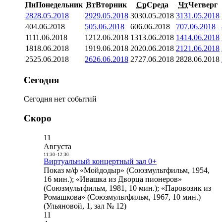
Пн
Понедельник
Вт
Вторник
Ср
Среда
Чт
Четверг
28
28.05.2018
29
29.05.2018
30
30.05.2018
31
31.05.2018
4
04.06.2018
5
05.06.2018
6
06.06.2018
7
07.06.2018
11
11.06.2018
12
12.06.2018
13
13.06.2018
14
14.06.2018
18
18.06.2018
19
19.06.2018
20
20.06.2018
21
21.06.2018
25
25.06.2018
26
26.06.2018
27
27.06.2018
28
28.06.2018
Сегодня
Сегодня нет событий
Скоро
11
Августа
11:30
-
12:30
Виртуальный концертный зал 0+
Показ м/ф «Мойдодыр» (Союзмультфильм, 1954,
16 мин.); «Ивашка из Дворца пионеров»
(Союзмультфильм, 1981, 10 мин.); «Паровозик из
Ромашкова» (Союзмультфильм, 1967, 10 мин.)
(Ульяновой, 1, зал № 12)
11