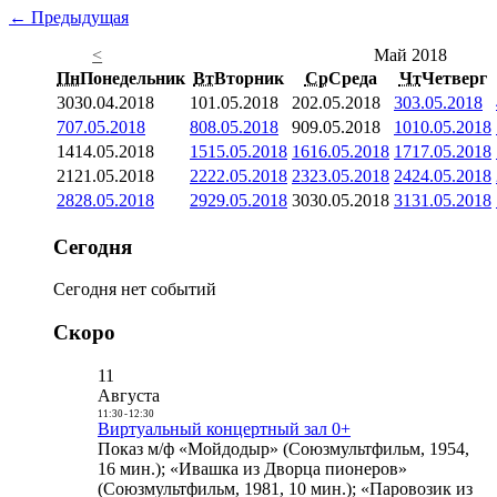
← Предыдущая
<
Май 2018
Пн
Понедельник
Вт
Вторник
Ср
Среда
Чт
Четверг
30
30.04.2018
1
01.05.2018
2
02.05.2018
3
03.05.2018
7
07.05.2018
8
08.05.2018
9
09.05.2018
10
10.05.2018
14
14.05.2018
15
15.05.2018
16
16.05.2018
17
17.05.2018
21
21.05.2018
22
22.05.2018
23
23.05.2018
24
24.05.2018
28
28.05.2018
29
29.05.2018
30
30.05.2018
31
31.05.2018
Сегодня
Сегодня нет событий
Скоро
11
Августа
11:30
-
12:30
Виртуальный концертный зал 0+
Показ м/ф «Мойдодыр» (Союзмультфильм, 1954,
16 мин.); «Ивашка из Дворца пионеров»
(Союзмультфильм, 1981, 10 мин.); «Паровозик из