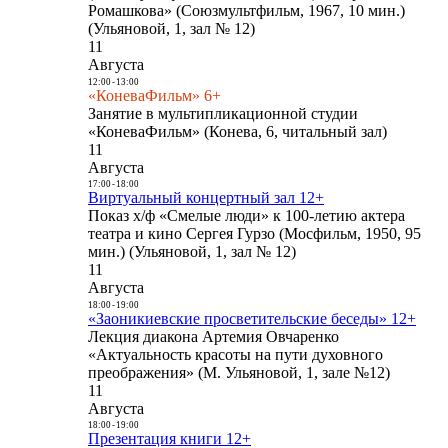
Ромашкова» (Союзмультфильм, 1967, 10 мин.)
(Ульяновой, 1, зал № 12)
11
Августа
12:00
-
13:00
«КоневаФильм» 6+
Занятие в мультипликационной студии
«КоневаФильм» (Конева, 6, читальный зал)
11
Августа
17:00
-
18:00
Виртуальный концертный зал 12+
Показ х/ф «Смелые люди» к 100-летию актера
театра и кино Сергея Гурзо (Мосфильм, 1950, 95
мин.) (Ульяновой, 1, зал № 12)
11
Августа
18:00
-
19:00
«Заоникиевские просветительские беседы» 12+
Лекция диакона Артемия Овчаренко
«Актуальность красоты на пути духовного
преображения» (М. Ульяновой, 1, зале №12)
11
Августа
18:00
-
19:00
Презентация книги 12+