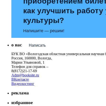
приобретением билет
как улучшить работу
культуры?
Напишите — решим!
о нас
Написать
БУК ВО «Вологодская областная универсальная научная 
Россия, 160000, Вологда,
Марии Ульяновой, 1
Телефон для справок –
8(8172)21-17-69
Adm@booksite.ru
ВКонтакте
Видеохостинг
реклама
избранное