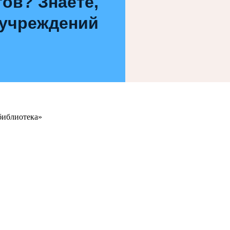
ов? Знаете,
 учреждений
библиотека»