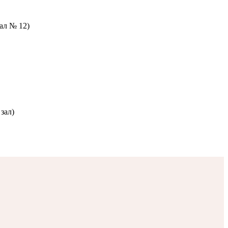
зал № 12)
зал)