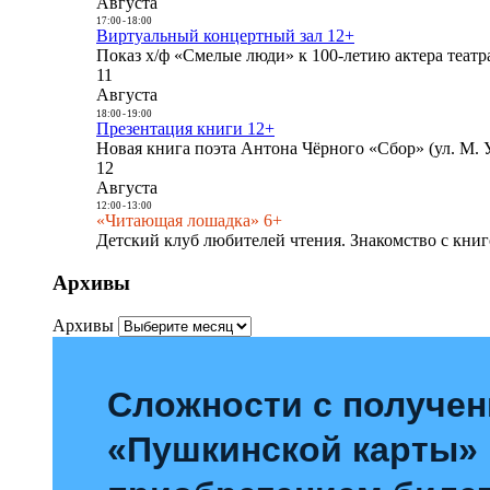
Августа
17:00
-
18:00
Виртуальный концертный зал 12+
Показ х/ф «Смелые люди» к 100-летию актера театра
11
Августа
18:00
-
19:00
Презентация книги 12+
Новая книга поэта Антона Чёрного «Сбор» (ул. М. У
12
Августа
12:00
-
13:00
«Читающая лошадка» 6+
Детский клуб любителей чтения. Знакомство с книг
Архивы
Архивы
Сложности с получе
«Пушкинской карты»