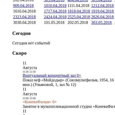
9
09.04.2018
10
10.04.2018
11
11.04.2018
12
12.04.2018
16
16.04.2018
17
17.04.2018
18
18.04.2018
19
19.04.2018
23
23.04.2018
24
24.04.2018
25
25.04.2018
26
26.04.2018
30
30.04.2018
1
01.05.2018
2
02.05.2018
3
03.05.2018
Сегодня
Сегодня нет событий
Скоро
11
Августа
11:30
-
12:30
Виртуальный концертный зал 0+
Показ м/ф «Мойдодыр» (Союзмультфильм, 1954, 16 
мин.) (Ульяновой, 1, зал № 12)
11
Августа
12:00
-
13:00
«КоневаФильм» 6+
Занятие в мультипликационной студии «КоневаФиль
11