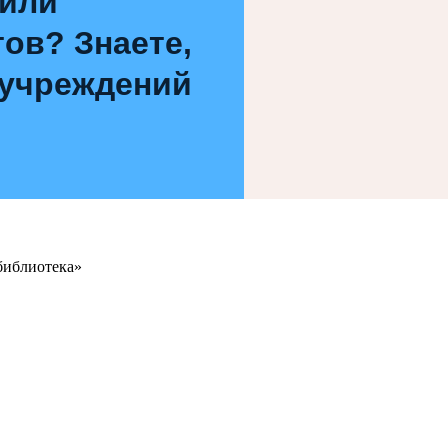
 или
ов? Знаете,
 учреждений
библиотека»