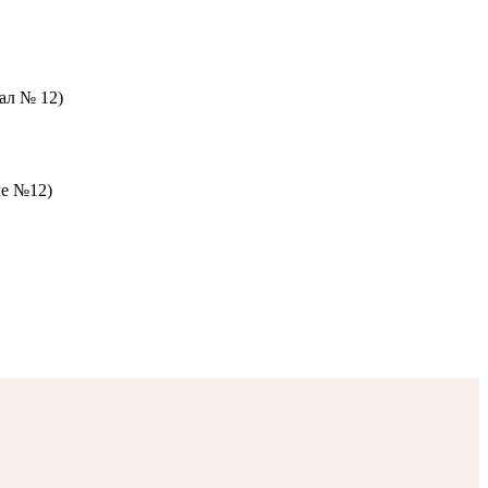
зал № 12)
ле №12)