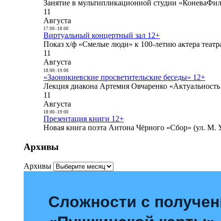
Занятие в мультипликационной студии «КоневаФиль
11
Августа
17:00
-
18:00
Виртуальный концертный зал 12+
Показ х/ф «Смелые люди» к 100-летию актера театра
11
Августа
18:00
-
19:00
«Заоникиевские просветительские беседы» 12+
Лекция диакона Артемия Овчаренко «Актуальность 
11
Августа
18:00
-
19:00
Презентация книги 12+
Новая книга поэта Антона Чёрного «Сбор» (ул. М. У
Архивы
Архивы
Сложности с получе