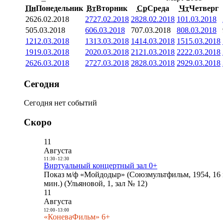
Пн
Понедельник
Вт
Вторник
Ср
Среда
Чт
Четверг
26
26.02.2018
27
27.02.2018
28
28.02.2018
1
01.03.2018
5
05.03.2018
6
06.03.2018
7
07.03.2018
8
08.03.2018
12
12.03.2018
13
13.03.2018
14
14.03.2018
15
15.03.2018
19
19.03.2018
20
20.03.2018
21
21.03.2018
22
22.03.2018
26
26.03.2018
27
27.03.2018
28
28.03.2018
29
29.03.2018
Сегодня
Сегодня нет событий
Скоро
11
Августа
11:30
-
12:30
Виртуальный концертный зал 0+
Показ м/ф «Мойдодыр» (Союзмультфильм, 1954, 16 
мин.) (Ульяновой, 1, зал № 12)
11
Августа
12:00
-
13:00
«КоневаФильм» 6+