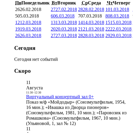
Пн
Понедельник
Вт
Вторник
Ср
Среда
Чт
Четверг
26
26.02.2018
27
27.02.2018
28
28.02.2018
1
01.03.2018
5
05.03.2018
6
06.03.2018
7
07.03.2018
8
08.03.2018
12
12.03.2018
13
13.03.2018
14
14.03.2018
15
15.03.2018
19
19.03.2018
20
20.03.2018
21
21.03.2018
22
22.03.2018
26
26.03.2018
27
27.03.2018
28
28.03.2018
29
29.03.2018
Сегодня
Сегодня нет событий
Скоро
11
Августа
11:30
-
12:30
Виртуальный концертный зал 0+
Показ м/ф «Мойдодыр» (Союзмультфильм, 1954,
16 мин.); «Ивашка из Дворца пионеров»
(Союзмультфильм, 1981, 10 мин.); «Паровозик из
Ромашкова» (Союзмультфильм, 1967, 10 мин.)
(Ульяновой, 1, зал № 12)
11