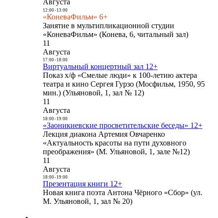
Августа
12:00
-
13:00
«КоневаФильм» 6+
Занятие в мультипликационной студии
«КоневаФильм» (Конева, 6, читальный зал)
11
Августа
17:00
-
18:00
Виртуальный концертный зал 12+
Показ х/ф «Смелые люди» к 100-летию актера
театра и кино Сергея Гурзо (Мосфильм, 1950, 95
мин.) (Ульяновой, 1, зал № 12)
11
Августа
18:00
-
19:00
«Заоникиевские просветительские беседы» 12+
Лекция диакона Артемия Овчаренко
«Актуальность красоты на пути духовного
преображения» (М. Ульяновой, 1, зале №12)
11
Августа
18:00
-
19:00
Презентация книги 12+
Новая книга поэта Антона Чёрного «Сбор» (ул.
М. Ульяновой, 1, зал № 20)