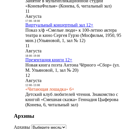
Занятие в мультипликационной студии
«КоневаФильм» (Конева, 6, читальный зал)
11
Августа
17:00
-
18:00
Виртуальный концертный зал 12+
Показ х/ф «Смелые люди» к 100-летию актера
театра и кино Сергея Гурзо (Мосфильм, 1950, 95
мин.) (Ульяновой, 1, зал № 12)
11
Августа
18:00
-
19:00
Презентация книги 12+
Новая книга поэта Антона Чёрного «Сбор» (ул.
М. Ульяновой, 1, зал № 20)
12
Августа
12:00
-
13:00
«Читающая лошадка» 6+
Детский клуб любителей чтения. Знакомство с
книгой «Смешная сказка» Геннадия Цыферова
(Конева, 6, читальный зал)
Архивы
Архивы