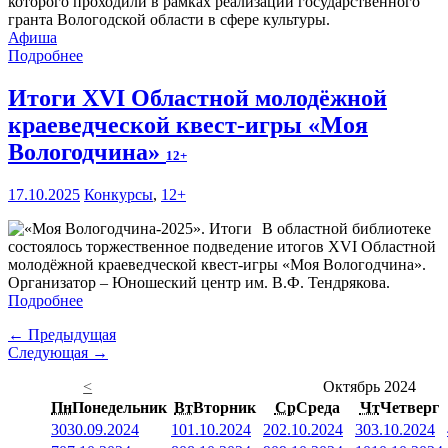
которого проходили в рамках реализации государственного
гранта Вологодской области в сфере культуры.
Афиша
Подробнее
Итоги XVI Областной молодёжной
краеведческой квест-игры «Моя
Вологодчина»
12+
17.10.2025
Конкурсы
,
12+
В областной библиотеке
состоялось торжественное подведение итогов XVI Областной
молодёжной краеведческой квест-игры «Моя Вологодчина».
Организатор – Юношеский центр им. В.Ф. Тендрякова.
Подробнее
← Предыдущая
Следующая →
<
Октябрь 2024
Пн
Понедельник
Вт
Вторник
Ср
Среда
Чт
Четверг
30
30.09.2024
1
01.10.2024
2
02.10.2024
3
03.10.2024