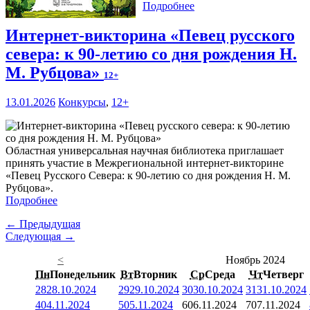
Подробнее
Интернет-викторина «Певец русского
севера: к 90-летию со дня рождения Н.
М. Рубцова»
12+
13.01.2026
Конкурсы
,
12+
Областная универсальная научная библиотека приглашает
принять участие в Межрегиональной интернет-викторине
«Певец Русского Севера: к 90-летию со дня рождения Н. М.
Рубцова».
Подробнее
← Предыдущая
Следующая →
<
Ноябрь 2024
Пн
Понедельник
Вт
Вторник
Ср
Среда
Чт
Четверг
28
28.10.2024
29
29.10.2024
30
30.10.2024
31
31.10.2024
4
04.11.2024
5
05.11.2024
6
06.11.2024
7
07.11.2024