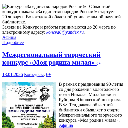
Областной
конкурс плаката «За единство народов России!» стартует
20 января в Вологодской областной универсальной научной
библиотеке.
Заявки на Конкурс и работы принимаются до 20 марта по
электронному адресу:
koneva6@yandex.ru
.
Афиша
Подробнее
Межрегиональный творческий
конкурс «Моя родина милая»
6+
13.01.2026
Конкурсы
,
6+
В рамках празднования 90-летия
со дня рождения вологодского
поэта Николая Михайловича
Рубцова Юношеский центр им.
В.Ф. Тендрякова областной
библиотеки объявляет о старте
Межрегионального творческого
конкурса «Моя родина милая».
Афиша