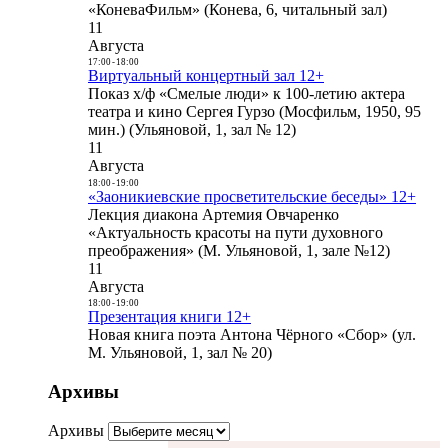
«КоневаФильм» (Конева, 6, читальный зал)
11
Августа
17:00
-
18:00
Виртуальный концертный зал 12+
Показ х/ф «Смелые люди» к 100-летию актера
театра и кино Сергея Гурзо (Мосфильм, 1950, 95
мин.) (Ульяновой, 1, зал № 12)
11
Августа
18:00
-
19:00
«Заоникиевские просветительские беседы» 12+
Лекция диакона Артемия Овчаренко
«Актуальность красоты на пути духовного
преображения» (М. Ульяновой, 1, зале №12)
11
Августа
18:00
-
19:00
Презентация книги 12+
Новая книга поэта Антона Чёрного «Сбор» (ул.
М. Ульяновой, 1, зал № 20)
Архивы
Архивы