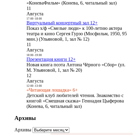
«КоневаФильм» (Конева, 6, читальный зал)
11
Августа
17:00
-
18:00
Виртуальный концертный зал 12+
Показ х/ф «Смелые люди» к 100-летию актера
театра и кино Сергея Гурзо (Мосфильм, 1950, 95
мин.) (Ульяновой, 1, зал № 12)
11
Августа
18:00
-
19:00
Презентация книги 12+
Новая книга поэта Антона Чёрного «Сбор» (ул.
М. Ульяновой, 1, зал № 20)
12
Августа
12:00
-
13:00
«Читающая лошадка» 6+
Детский клуб любителей чтения. Знакомство с
книгой «Смешная сказка» Геннадия Цыферова
(Конева, 6, читальный зал)
Архивы
Архивы