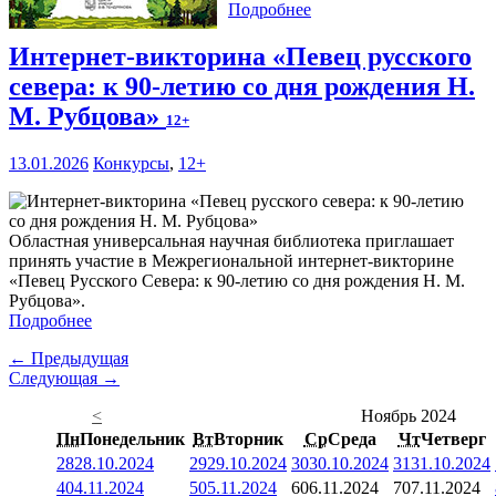
Подробнее
Интернет-викторина «Певец русского
севера: к 90-летию со дня рождения Н.
М. Рубцова»
12+
13.01.2026
Конкурсы
,
12+
Областная универсальная научная библиотека приглашает
принять участие в Межрегиональной интернет-викторине
«Певец Русского Севера: к 90-летию со дня рождения Н. М.
Рубцова».
Подробнее
← Предыдущая
Следующая →
<
Ноябрь 2024
Пн
Понедельник
Вт
Вторник
Ср
Среда
Чт
Четверг
28
28.10.2024
29
29.10.2024
30
30.10.2024
31
31.10.2024
4
04.11.2024
5
05.11.2024
6
06.11.2024
7
07.11.2024