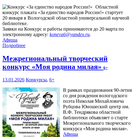
Областной
конкурс плаката «За единство народов России!» стартует
20 января в Вологодской областной универсальной научной
библиотеке.
Заявки на Конкурс и работы принимаются до 20 марта по
электронному адресу:
koneva6@yandex.ru
.
Афиша
Подробнее
Межрегиональный творческий
конкурс «Моя родина милая»
6+
13.01.2026
Конкурсы
,
6+
В рамках празднования 90-летия
со дня рождения вологодского
поэта Николая Михайловича
Рубцова Юношеский центр им.
В.Ф. Тендрякова областной
библиотеки объявляет о старте
Межрегионального творческого
конкурса «Моя родина милая».
Афиша