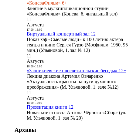
«КоневаФильм» 6+
Занятие в мультипликационной студии
«КоневаФильм» (Конева, 6, читальный зал)
11
Августа
17:00
-
18:00
Виртуальный концертный зал 12+
Показ х/ф «Смелые люди» к 100-летию актера
театра и кино Сергея Гурзо (Мосфильм, 1950, 95
мин.) (Ульяновой, 1, зал № 12)
11
Августа
18:00
-
19:00
«Заоникиевские просветительские беседы» 12+
Лекция диакона Артемия Овчаренко
«Актуальность красоты на пути духовного
преображения» (М. Ульяновой, 1, зале №12)
11
Августа
18:00
-
19:00
Презентация книги 12+
Новая книга поэта Антона Чёрного «Сбор» (ул.
М. Ульяновой, 1, зал № 20)
Архивы