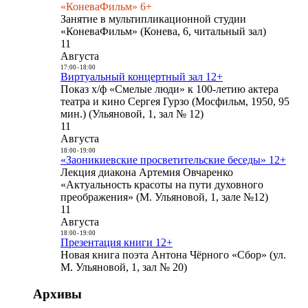
«КоневаФильм» 6+
Занятие в мультипликационной студии
«КоневаФильм» (Конева, 6, читальный зал)
11
Августа
17:00
-
18:00
Виртуальный концертный зал 12+
Показ х/ф «Смелые люди» к 100-летию актера
театра и кино Сергея Гурзо (Мосфильм, 1950, 95
мин.) (Ульяновой, 1, зал № 12)
11
Августа
18:00
-
19:00
«Заоникиевские просветительские беседы» 12+
Лекция диакона Артемия Овчаренко
«Актуальность красоты на пути духовного
преображения» (М. Ульяновой, 1, зале №12)
11
Августа
18:00
-
19:00
Презентация книги 12+
Новая книга поэта Антона Чёрного «Сбор» (ул.
М. Ульяновой, 1, зал № 20)
Архивы