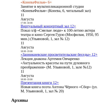
«КоневаФильм» 6+
Занятие в мультипликационной студии
«КоневаФильм» (Конева, 6, читальный зал)
11
Августа
17:00
-
18:00
Виртуальный концертный зал 12+
Показ х/ф «Смелые люди» к 100-летию актера
театра и кино Сергея Гурзо (Мосфильм, 1950, 95
мин.) (Ульяновой, 1, зал № 12)
11
Августа
18:00
-
19:00
«Заоникиевские просветительские беседы» 12+
Лекция диакона Артемия Овчаренко
«Актуальность красоты на пути духовного
преображения» (М. Ульяновой, 1, зале №12)
11
Августа
18:00
-
19:00
Презентация книги 12+
Новая книга поэта Антона Чёрного «Сбор» (ул.
М. Ульяновой, 1, зал № 20)
Архивы