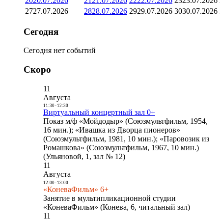
20
20.07.2026
21
21.07.2026
22
22.07.2026
23
23.07.2026
27
27.07.2026
28
28.07.2026
29
29.07.2026
30
30.07.2026
Сегодня
Сегодня нет событий
Скоро
11
Августа
11:30
-
12:30
Виртуальный концертный зал 0+
Показ м/ф «Мойдодыр» (Союзмультфильм, 1954,
16 мин.); «Ивашка из Дворца пионеров»
(Союзмультфильм, 1981, 10 мин.); «Паровозик из
Ромашкова» (Союзмультфильм, 1967, 10 мин.)
(Ульяновой, 1, зал № 12)
11
Августа
12:00
-
13:00
«КоневаФильм» 6+
Занятие в мультипликационной студии
«КоневаФильм» (Конева, 6, читальный зал)
11