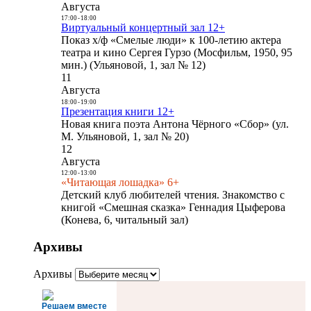
Августа
17:00
-
18:00
Виртуальный концертный зал 12+
Показ х/ф «Смелые люди» к 100-летию актера
театра и кино Сергея Гурзо (Мосфильм, 1950, 95
мин.) (Ульяновой, 1, зал № 12)
11
Августа
18:00
-
19:00
Презентация книги 12+
Новая книга поэта Антона Чёрного «Сбор» (ул.
М. Ульяновой, 1, зал № 20)
12
Августа
12:00
-
13:00
«Читающая лошадка» 6+
Детский клуб любителей чтения. Знакомство с
книгой «Смешная сказка» Геннадия Цыферова
(Конева, 6, читальный зал)
Архивы
Архивы
Решаем вместе