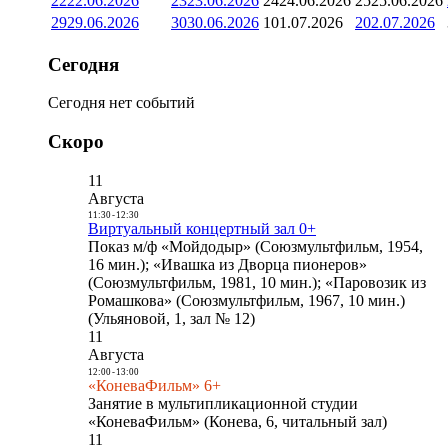
22
22.06.2026
23
23.06.2026
24
24.06.2026
25
25.06.2026
29
29.06.2026
30
30.06.2026
1
01.07.2026
2
02.07.2026
Сегодня
Сегодня нет событий
Скоро
11
Августа
11:30
-
12:30
Виртуальный концертный зал 0+
Показ м/ф «Мойдодыр» (Союзмультфильм, 1954,
16 мин.); «Ивашка из Дворца пионеров»
(Союзмультфильм, 1981, 10 мин.); «Паровозик из
Ромашкова» (Союзмультфильм, 1967, 10 мин.)
(Ульяновой, 1, зал № 12)
11
Августа
12:00
-
13:00
«КоневаФильм» 6+
Занятие в мультипликационной студии
«КоневаФильм» (Конева, 6, читальный зал)
11