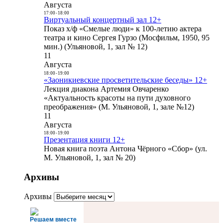
Августа
17:00
-
18:00
Виртуальный концертный зал 12+
Показ х/ф «Смелые люди» к 100-летию актера
театра и кино Сергея Гурзо (Мосфильм, 1950, 95
мин.) (Ульяновой, 1, зал № 12)
11
Августа
18:00
-
19:00
«Заоникиевские просветительские беседы» 12+
Лекция диакона Артемия Овчаренко
«Актуальность красоты на пути духовного
преображения» (М. Ульяновой, 1, зале №12)
11
Августа
18:00
-
19:00
Презентация книги 12+
Новая книга поэта Антона Чёрного «Сбор» (ул.
М. Ульяновой, 1, зал № 20)
Архивы
Архивы
Решаем вместе