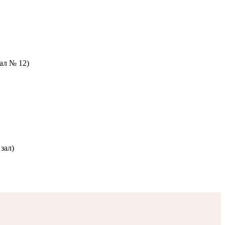
зал № 12)
зал)