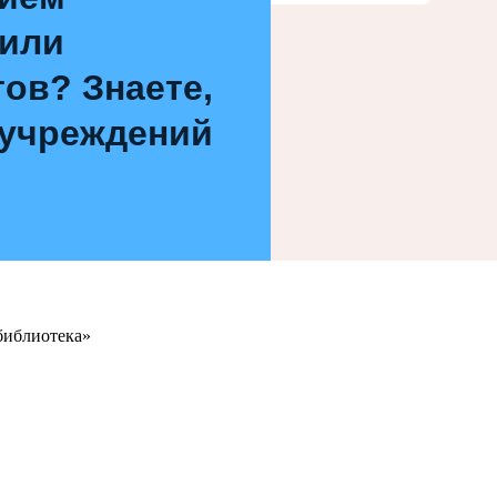
 или
ов? Знаете,
 учреждений
библиотека»