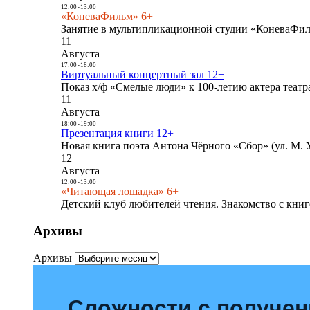
12:00
-
13:00
«КоневаФильм» 6+
Занятие в мультипликационной студии «КоневаФиль
11
Августа
17:00
-
18:00
Виртуальный концертный зал 12+
Показ х/ф «Смелые люди» к 100-летию актера театра
11
Августа
18:00
-
19:00
Презентация книги 12+
Новая книга поэта Антона Чёрного «Сбор» (ул. М. У
12
Августа
12:00
-
13:00
«Читающая лошадка» 6+
Детский клуб любителей чтения. Знакомство с книг
Архивы
Архивы
Сложности с получе