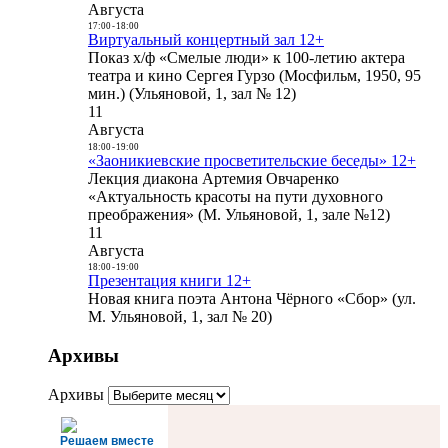
Августа
17:00
-
18:00
Виртуальный концертный зал 12+
Показ х/ф «Смелые люди» к 100-летию актера
театра и кино Сергея Гурзо (Мосфильм, 1950, 95
мин.) (Ульяновой, 1, зал № 12)
11
Августа
18:00
-
19:00
«Заоникиевские просветительские беседы» 12+
Лекция диакона Артемия Овчаренко
«Актуальность красоты на пути духовного
преображения» (М. Ульяновой, 1, зале №12)
11
Августа
18:00
-
19:00
Презентация книги 12+
Новая книга поэта Антона Чёрного «Сбор» (ул.
М. Ульяновой, 1, зал № 20)
Архивы
Архивы
Решаем вместе