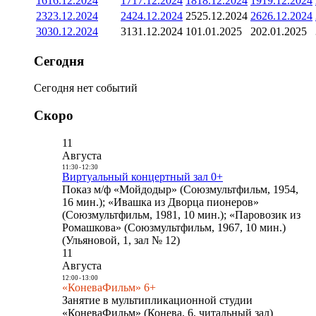
16
16.12.2024
17
17.12.2024
18
18.12.2024
19
19.12.2024
23
23.12.2024
24
24.12.2024
25
25.12.2024
26
26.12.2024
30
30.12.2024
31
31.12.2024
1
01.01.2025
2
02.01.2025
Сегодня
Сегодня нет событий
Скоро
11
Августа
11:30
-
12:30
Виртуальный концертный зал 0+
Показ м/ф «Мойдодыр» (Союзмультфильм, 1954,
16 мин.); «Ивашка из Дворца пионеров»
(Союзмультфильм, 1981, 10 мин.); «Паровозик из
Ромашкова» (Союзмультфильм, 1967, 10 мин.)
(Ульяновой, 1, зал № 12)
11
Августа
12:00
-
13:00
«КоневаФильм» 6+
Занятие в мультипликационной студии
«КоневаФильм» (Конева, 6, читальный зал)