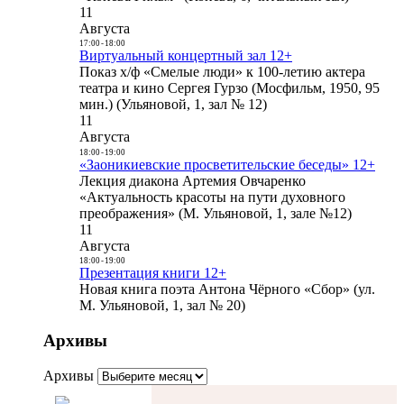
11
Августа
17:00
-
18:00
Виртуальный концертный зал 12+
Показ х/ф «Смелые люди» к 100-летию актера
театра и кино Сергея Гурзо (Мосфильм, 1950, 95
мин.) (Ульяновой, 1, зал № 12)
11
Августа
18:00
-
19:00
«Заоникиевские просветительские беседы» 12+
Лекция диакона Артемия Овчаренко
«Актуальность красоты на пути духовного
преображения» (М. Ульяновой, 1, зале №12)
11
Августа
18:00
-
19:00
Презентация книги 12+
Новая книга поэта Антона Чёрного «Сбор» (ул.
М. Ульяновой, 1, зал № 20)
Архивы
Архивы