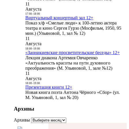
11
Августа
17:00
-
18:00
Виртуальный концертный зал 12+
Показ х/ф «Смелые люди» к 100-летию актера
театра и кино Сергея Гурзо (Мосфильм, 1950, 95
мин.) (Ульяновой, 1, зал № 12)
11
Августа
18:00
-
19:00
«Заоникиевские просветительские беседы» 12+
Лекция диакона Артемия Овчаренко
«Актуальность красоты на пути духовного
преображения» (М. Ульяновой, 1, зале №12)
11
Августа
18:00
-
19:00
Презентация книги 12+
Новая книга поэта Антона Чёрного «Сбор» (ул.
М. Ульяновой, 1, зал № 20)
Архивы
Архивы