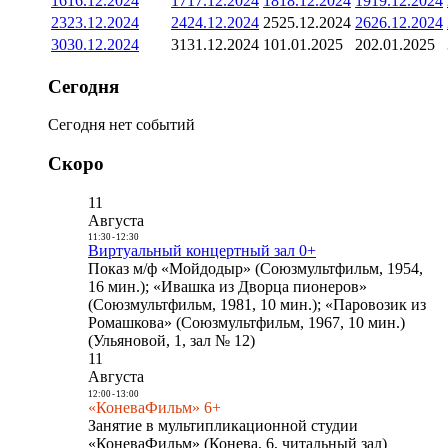
16
16.12.2024
17
17.12.2024
18
18.12.2024
19
19.12.2024
23
23.12.2024
24
24.12.2024
25
25.12.2024
26
26.12.2024
30
30.12.2024
31
31.12.2024
1
01.01.2025
2
02.01.2025
Сегодня
Сегодня нет событий
Скоро
11
Августа
11:30
-
12:30
Виртуальный концертный зал 0+
Показ м/ф «Мойдодыр» (Союзмультфильм, 1954,
16 мин.); «Ивашка из Дворца пионеров»
(Союзмультфильм, 1981, 10 мин.); «Паровозик из
Ромашкова» (Союзмультфильм, 1967, 10 мин.)
(Ульяновой, 1, зал № 12)
11
Августа
12:00
-
13:00
«КоневаФильм» 6+
Занятие в мультипликационной студии
«КоневаФильм» (Конева, 6, читальный зал)