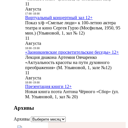
11
Августа
17:00
-
18:00
Виртуальный концертный зал 12+
Показ х/ф «Смелые люди» к 100-летию актера
театра и кино Сергея Гурзо (Мосфильм, 1950, 95
мин.) (Ульяновой, 1, зал № 12)
11
Августа
18:00
-
19:00
«Заоникиевские просветительские беседы» 12+
Лекция диакона Артемия Овчаренко
«Актуальность красоты на пути духовного
преображения» (М. Ульяновой, 1, зале №12)
11
Августа
18:00
-
19:00
Презентация книги 12+
Новая книга поэта Антона Чёрного «Сбор» (ул.
М. Ульяновой, 1, зал № 20)
Архивы
Архивы