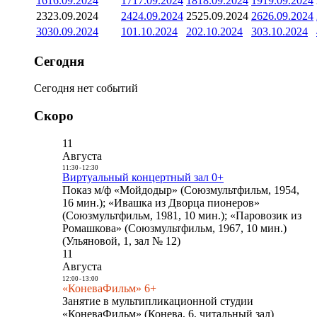
16
16.09.2024
17
17.09.2024
18
18.09.2024
19
19.09.2024
23
23.09.2024
24
24.09.2024
25
25.09.2024
26
26.09.2024
30
30.09.2024
1
01.10.2024
2
02.10.2024
3
03.10.2024
Сегодня
Сегодня нет событий
Скоро
11
Августа
11:30
-
12:30
Виртуальный концертный зал 0+
Показ м/ф «Мойдодыр» (Союзмультфильм, 1954,
16 мин.); «Ивашка из Дворца пионеров»
(Союзмультфильм, 1981, 10 мин.); «Паровозик из
Ромашкова» (Союзмультфильм, 1967, 10 мин.)
(Ульяновой, 1, зал № 12)
11
Августа
12:00
-
13:00
«КоневаФильм» 6+
Занятие в мультипликационной студии
«КоневаФильм» (Конева, 6, читальный зал)