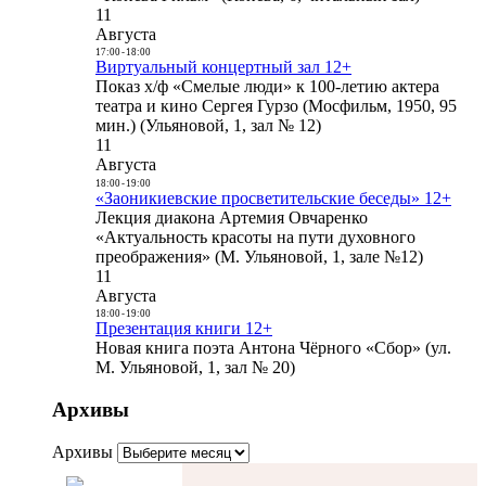
11
Августа
17:00
-
18:00
Виртуальный концертный зал 12+
Показ х/ф «Смелые люди» к 100-летию актера
театра и кино Сергея Гурзо (Мосфильм, 1950, 95
мин.) (Ульяновой, 1, зал № 12)
11
Августа
18:00
-
19:00
«Заоникиевские просветительские беседы» 12+
Лекция диакона Артемия Овчаренко
«Актуальность красоты на пути духовного
преображения» (М. Ульяновой, 1, зале №12)
11
Августа
18:00
-
19:00
Презентация книги 12+
Новая книга поэта Антона Чёрного «Сбор» (ул.
М. Ульяновой, 1, зал № 20)
Архивы
Архивы