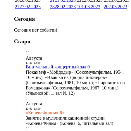
20
20.02.2023
21
21.02.2023
22
22.02.2023
23
23.02.2023
27
27.02.2023
28
28.02.2023
1
01.03.2023
2
02.03.2023
Сегодня
Сегодня нет событий
Скоро
11
Августа
11:30
-
12:30
Виртуальный концертный зал 0+
Показ м/ф «Мойдодыр» (Союзмультфильм, 1954,
16 мин.); «Ивашка из Дворца пионеров»
(Союзмультфильм, 1981, 10 мин.); «Паровозик из
Ромашкова» (Союзмультфильм, 1967, 10 мин.)
(Ульяновой, 1, зал № 12)
11
Августа
12:00
-
13:00
«КоневаФильм» 6+
Занятие в мультипликационной студии
«КоневаФильм» (Конева, 6, читальный зал)
11