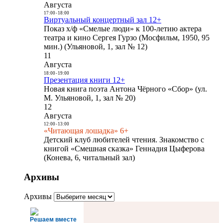
Августа
17:00
-
18:00
Виртуальный концертный зал 12+
Показ х/ф «Смелые люди» к 100-летию актера
театра и кино Сергея Гурзо (Мосфильм, 1950, 95
мин.) (Ульяновой, 1, зал № 12)
11
Августа
18:00
-
19:00
Презентация книги 12+
Новая книга поэта Антона Чёрного «Сбор» (ул.
М. Ульяновой, 1, зал № 20)
12
Августа
12:00
-
13:00
«Читающая лошадка» 6+
Детский клуб любителей чтения. Знакомство с
книгой «Смешная сказка» Геннадия Цыферова
(Конева, 6, читальный зал)
Архивы
Архивы
Решаем вместе