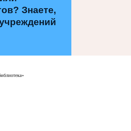
ов? Знаете,
 учреждений
библиотека»