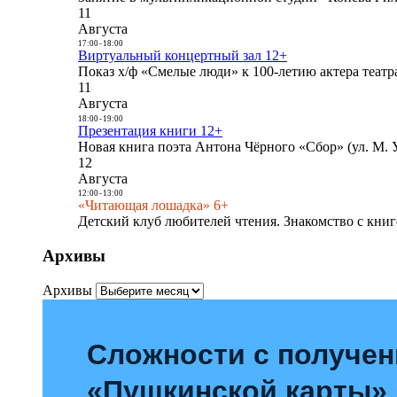
11
Августа
17:00
-
18:00
Виртуальный концертный зал 12+
Показ х/ф «Смелые люди» к 100-летию актера театра
11
Августа
18:00
-
19:00
Презентация книги 12+
Новая книга поэта Антона Чёрного «Сбор» (ул. М. У
12
Августа
12:00
-
13:00
«Читающая лошадка» 6+
Детский клуб любителей чтения. Знакомство с книг
Архивы
Архивы
Сложности с получе
«Пушкинской карты»