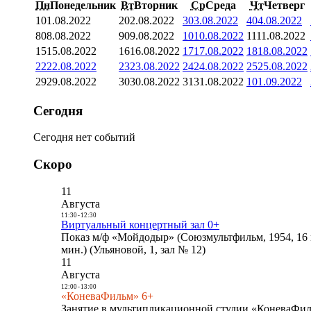
Пн
Понедельник
Вт
Вторник
Ср
Среда
Чт
Четверг
1
01.08.2022
2
02.08.2022
3
03.08.2022
4
04.08.2022
8
08.08.2022
9
09.08.2022
10
10.08.2022
11
11.08.2022
15
15.08.2022
16
16.08.2022
17
17.08.2022
18
18.08.2022
22
22.08.2022
23
23.08.2022
24
24.08.2022
25
25.08.2022
29
29.08.2022
30
30.08.2022
31
31.08.2022
1
01.09.2022
Сегодня
Сегодня нет событий
Скоро
11
Августа
11:30
-
12:30
Виртуальный концертный зал 0+
Показ м/ф «Мойдодыр» (Союзмультфильм, 1954, 16 
мин.) (Ульяновой, 1, зал № 12)
11
Августа
12:00
-
13:00
«КоневаФильм» 6+
Занятие в мультипликационной студии «КоневаФиль