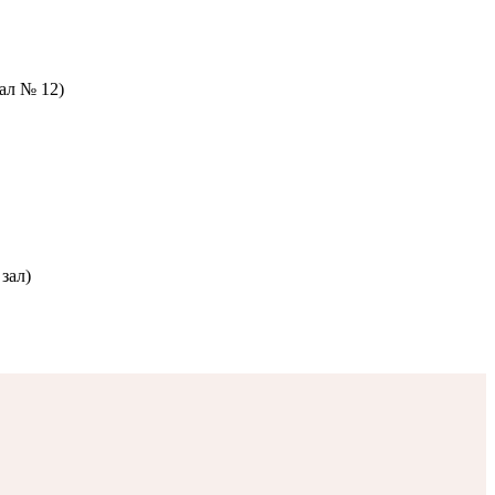
зал № 12)
зал)