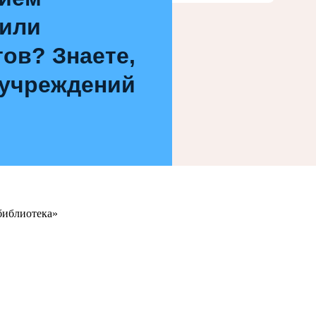
 или
ов? Знаете,
 учреждений
библиотека»