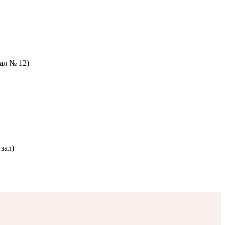
зал № 12)
зал)