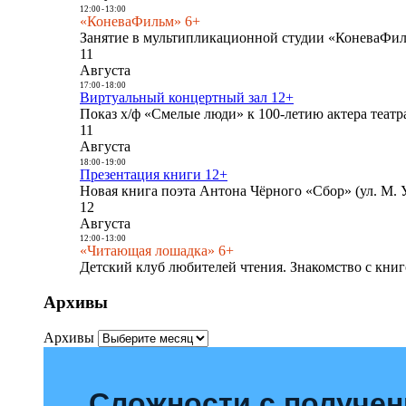
12:00
-
13:00
«КоневаФильм» 6+
Занятие в мультипликационной студии «КоневаФиль
11
Августа
17:00
-
18:00
Виртуальный концертный зал 12+
Показ х/ф «Смелые люди» к 100-летию актера театра
11
Августа
18:00
-
19:00
Презентация книги 12+
Новая книга поэта Антона Чёрного «Сбор» (ул. М. У
12
Августа
12:00
-
13:00
«Читающая лошадка» 6+
Детский клуб любителей чтения. Знакомство с книг
Архивы
Архивы
Сложности с получе