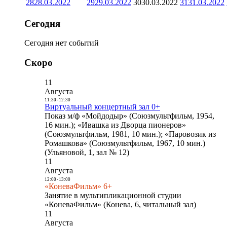
28
28.03.2022
29
29.03.2022
30
30.03.2022
31
31.03.2022
Сегодня
Сегодня нет событий
Скоро
11
Августа
11:30
-
12:30
Виртуальный концертный зал 0+
Показ м/ф «Мойдодыр» (Союзмультфильм, 1954,
16 мин.); «Ивашка из Дворца пионеров»
(Союзмультфильм, 1981, 10 мин.); «Паровозик из
Ромашкова» (Союзмультфильм, 1967, 10 мин.)
(Ульяновой, 1, зал № 12)
11
Августа
12:00
-
13:00
«КоневаФильм» 6+
Занятие в мультипликационной студии
«КоневаФильм» (Конева, 6, читальный зал)
11
Августа