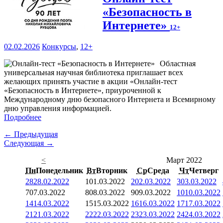
«Безопасность в
Интернете»
12+
02.02.2026
Конкурсы
,
12+
Областная
универсальная научная библиотека приглашает всех
желающих принять участие в акции «Онлайн-тест
«Безопасность в Интернете», приуроченной к
Международному дню безопасного Интернета и Всемирному
дню управления информацией.
Подробнее
← Предыдущая
Следующая →
<
Март 2022
Пн
Понедельник
Вт
Вторник
Ср
Среда
Чт
Четверг
28
28.02.2022
1
01.03.2022
2
02.03.2022
3
03.03.2022
7
07.03.2022
8
08.03.2022
9
09.03.2022
10
10.03.2022
14
14.03.2022
15
15.03.2022
16
16.03.2022
17
17.03.2022
21
21.03.2022
22
22.03.2022
23
23.03.2022
24
24.03.2022