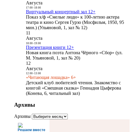
Августа
17:00
-
18:00
Виртуальный концертный зал 12+
Показ х/ф «Смелые люди» к 100-летию актера
театра и кино Сергея Гурзо (Мосфильм, 1950, 95
мин.) (Ульяновой, 1, зал № 12)
11
Августа
18:00
-
19:00
Презентация книги 12+
Новая книга поэта Антона Чёрного «Сбор» (ул.
М. Ульяновой, 1, зал № 20)
12
Августа
12:00
-
13:00
«Читающая лошадка» 6+
Детский клуб любителей чтения. Знакомство с
книгой «Смешная сказка» Геннадия Цыферова
(Конева, 6, читальный зал)
Архивы
Архивы
Решаем вместе