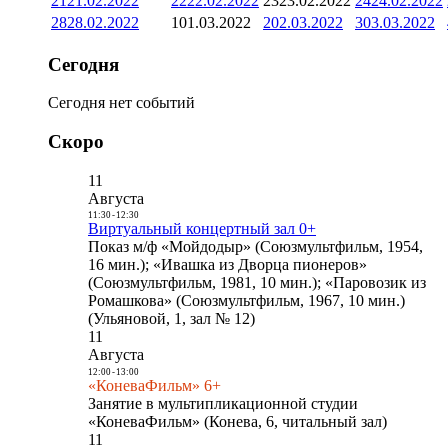
21
21.02.2022
22
22.02.2022
23
23.02.2022
24
24.02.2022
28
28.02.2022
1
01.03.2022
2
02.03.2022
3
03.03.2022
Сегодня
Сегодня нет событий
Скоро
11
Августа
11:30
-
12:30
Виртуальный концертный зал 0+
Показ м/ф «Мойдодыр» (Союзмультфильм, 1954,
16 мин.); «Ивашка из Дворца пионеров»
(Союзмультфильм, 1981, 10 мин.); «Паровозик из
Ромашкова» (Союзмультфильм, 1967, 10 мин.)
(Ульяновой, 1, зал № 12)
11
Августа
12:00
-
13:00
«КоневаФильм» 6+
Занятие в мультипликационной студии
«КоневаФильм» (Конева, 6, читальный зал)
11