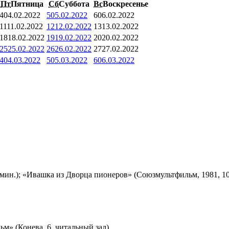
Пт
Пятница
Сб
Суббота
Вс
Воскресенье
4
04.02.2022
5
05.02.2022
6
06.02.2022
11
11.02.2022
12
12.02.2022
13
13.02.2022
18
18.02.2022
19
19.02.2022
20
20.02.2022
25
25.02.2022
26
26.02.2022
27
27.02.2022
4
04.03.2022
5
05.03.2022
6
06.03.2022
мин.); «Ивашка из Дворца пионеров» (Союзмультфильм, 1981, 10
м» (Конева, 6, читальный зал)