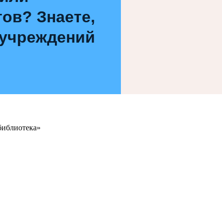
ов? Знаете,
 учреждений
библиотека»