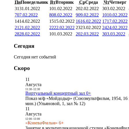
Пн
Понедельник
Вт
Вторник
Ср
Среда
Чт
Четверг
31
31.01.2022
1
01.02.2022
2
02.02.2022
3
03.02.2022
7
07.02.2022
8
08.02.2022
9
09.02.2022
10
10.02.2022
14
14.02.2022
15
15.02.2022
16
16.02.2022
17
17.02.2022
21
21.02.2022
22
22.02.2022
23
23.02.2022
24
24.02.2022
28
28.02.2022
1
01.03.2022
2
02.03.2022
3
03.03.2022
Сегодня
Сегодня нет событий
Скоро
11
Августа
11:30
-
12:30
Виртуальный концертный зал 0+
Показ м/ф «Мойдодыр» (Союзмультфильм, 1954, 16 
мин.) (Ульяновой, 1, зал № 12)
11
Августа
12:00
-
13:00
«КоневаФильм» 6+
Занятие в мультипликационной студии «КоневаФиль