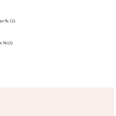
зал № 12)
ле №12)