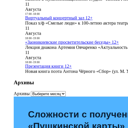
11
Августа
17:00
-
18:00
Виртуальный концертный зал 12+
Показ х/ф «Смелые люди» к 100-летию актера театра
11
Августа
18:00
-
19:00
«Заоникиевские просветительские беседы» 12+
Лекция диакона Артемия Овчаренко «Актуальность 
11
Августа
18:00
-
19:00
Презентация книги 12+
Новая книга поэта Антона Чёрного «Сбор» (ул. М. У
Архивы
Архивы
Сложности с получе
«Пушкинской карты»