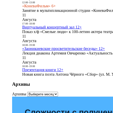
12:00
-
13:00
«КоневаФильм» 6+
Занятие в мультипликационной студии «КоневаФиль
11
Августа
17:00
-
18:00
Виртуальный концертный зал 12+
Показ х/ф «Смелые люди» к 100-летию актера театра
11
Августа
18:00
-
19:00
«Заоникиевские просветительские беседы» 12+
Лекция диакона Артемия Овчаренко «Актуальность 
11
Августа
18:00
-
19:00
Презентация книги 12+
Новая книга поэта Антона Чёрного «Сбор» (ул. М. У
Архивы
Архивы
Сложности с получе