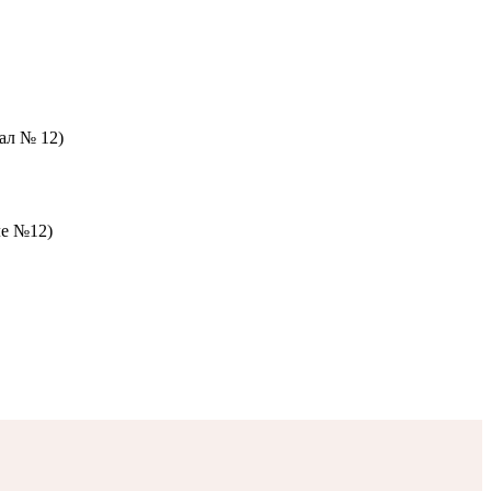
зал № 12)
ле №12)