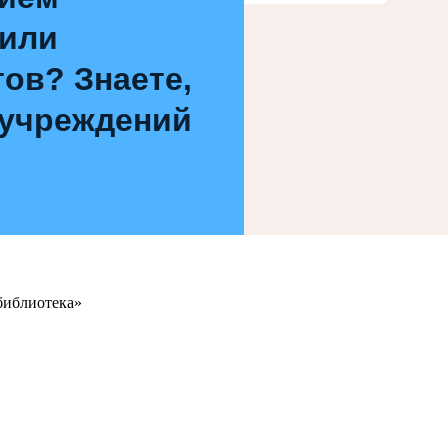
 или
ов? Знаете,
 учреждений
библиотека»