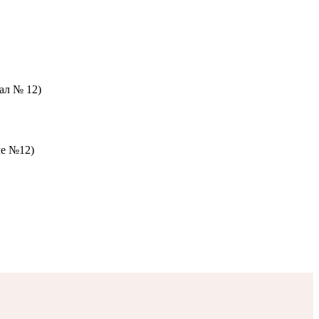
зал № 12)
ле №12)