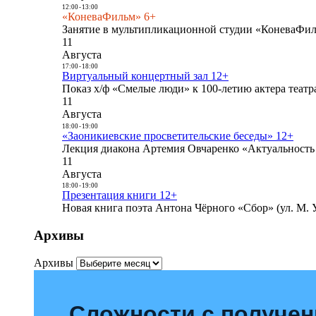
12:00
-
13:00
«КоневаФильм» 6+
Занятие в мультипликационной студии «КоневаФиль
11
Августа
17:00
-
18:00
Виртуальный концертный зал 12+
Показ х/ф «Смелые люди» к 100-летию актера театра
11
Августа
18:00
-
19:00
«Заоникиевские просветительские беседы» 12+
Лекция диакона Артемия Овчаренко «Актуальность 
11
Августа
18:00
-
19:00
Презентация книги 12+
Новая книга поэта Антона Чёрного «Сбор» (ул. М. У
Архивы
Архивы
Сложности с получе