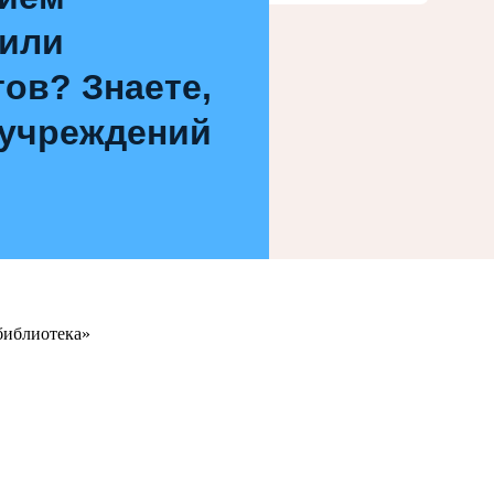
 или
ов? Знаете,
 учреждений
библиотека»