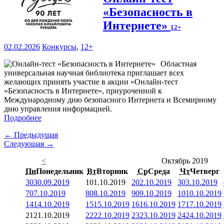
«Безопасность в
Интернете»
12+
02.02.2026
Конкурсы
,
12+
Областная
универсальная научная библиотека приглашает всех
желающих принять участие в акции «Онлайн-тест
«Безопасность в Интернете», приуроченной к
Международному дню безопасного Интернета и Всемирному
дню управления информацией.
Подробнее
← Предыдущая
Следующая →
<
Октябрь 2019
Пн
Понедельник
Вт
Вторник
Ср
Среда
Чт
Четверг
30
30.09.2019
1
01.10.2019
2
02.10.2019
3
03.10.2019
7
07.10.2019
8
08.10.2019
9
09.10.2019
10
10.10.2019
14
14.10.2019
15
15.10.2019
16
16.10.2019
17
17.10.2019
21
21.10.2019
22
22.10.2019
23
23.10.2019
24
24.10.2019