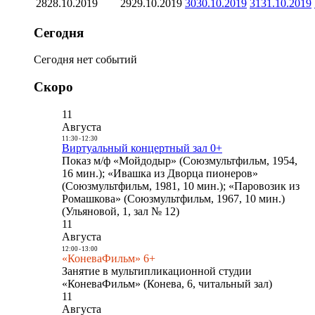
28
28.10.2019
29
29.10.2019
30
30.10.2019
31
31.10.2019
Сегодня
Сегодня нет событий
Скоро
11
Августа
11:30
-
12:30
Виртуальный концертный зал 0+
Показ м/ф «Мойдодыр» (Союзмультфильм, 1954,
16 мин.); «Ивашка из Дворца пионеров»
(Союзмультфильм, 1981, 10 мин.); «Паровозик из
Ромашкова» (Союзмультфильм, 1967, 10 мин.)
(Ульяновой, 1, зал № 12)
11
Августа
12:00
-
13:00
«КоневаФильм» 6+
Занятие в мультипликационной студии
«КоневаФильм» (Конева, 6, читальный зал)
11
Августа