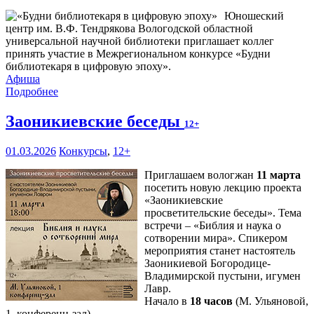
Юношеский
центр им. В.Ф. Тендрякова Вологодской областной
универсальной научной библиотеки приглашает коллег
принять участие в Межрегиональном конкурсе «Будни
библиотекаря в цифровую эпоху».
Афиша
Подробнее
Заоникиевские беседы
12+
01.03.2026
Конкурсы
,
12+
Приглашаем вологжан
11 марта
посетить новую лекцию проекта
«Заоникиевские
просветительские беседы». Тема
встречи – «Библия и наука о
сотворении мира». Спикером
мероприятия станет настоятель
Заоникиевой Богородице-
Владимирской пустыни, игумен
Лавр.
Начало в
18 часов
(М. Ульяновой,
1, конференц-зал).