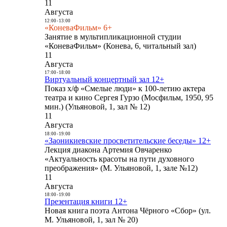
11
Августа
12:00
-
13:00
«КоневаФильм» 6+
Занятие в мультипликационной студии
«КоневаФильм» (Конева, 6, читальный зал)
11
Августа
17:00
-
18:00
Виртуальный концертный зал 12+
Показ х/ф «Смелые люди» к 100-летию актера
театра и кино Сергея Гурзо (Мосфильм, 1950, 95
мин.) (Ульяновой, 1, зал № 12)
11
Августа
18:00
-
19:00
«Заоникиевские просветительские беседы» 12+
Лекция диакона Артемия Овчаренко
«Актуальность красоты на пути духовного
преображения» (М. Ульяновой, 1, зале №12)
11
Августа
18:00
-
19:00
Презентация книги 12+
Новая книга поэта Антона Чёрного «Сбор» (ул.
М. Ульяновой, 1, зал № 20)