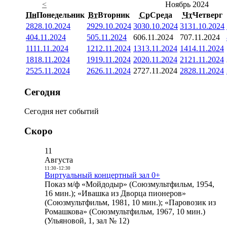
<
Ноябрь 2024
Пн
Понедельник
Вт
Вторник
Ср
Среда
Чт
Четверг
28
28.10.2024
29
29.10.2024
30
30.10.2024
31
31.10.2024
4
04.11.2024
5
05.11.2024
6
06.11.2024
7
07.11.2024
11
11.11.2024
12
12.11.2024
13
13.11.2024
14
14.11.2024
18
18.11.2024
19
19.11.2024
20
20.11.2024
21
21.11.2024
25
25.11.2024
26
26.11.2024
27
27.11.2024
28
28.11.2024
Сегодня
Сегодня нет событий
Скоро
11
Августа
11:30
-
12:30
Виртуальный концертный зал 0+
Показ м/ф «Мойдодыр» (Союзмультфильм, 1954,
16 мин.); «Ивашка из Дворца пионеров»
(Союзмультфильм, 1981, 10 мин.); «Паровозик из
Ромашкова» (Союзмультфильм, 1967, 10 мин.)
(Ульяновой, 1, зал № 12)