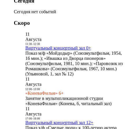
Сегодня
Сегодня нет событий
Скоро
11
Августа
11:30
-
12:30
Виртуальный концертный зал 0+
Показ м/ф «Мойдодыр» (Союзмультфильм, 1954,
16 мин.); «Ивашка из Дворца пионеров»
(Союзмультфильм, 1981, 10 мин.); «Паровозик из
Ромашкова» (Союзмультфильм, 1967, 10 мин.)
(Ульяновой, 1, зал № 12)
11
Августа
12:00
-
13:00
«КоневаФильм» 6+
Занятие в мультипликационной студии
«КоневаФильм» (Конева, 6, читальный зал)
11
Августа
17:00
-
18:00
Виртуальный концертный зал 12+
Показ х/ф «Смелые люди» к 100-летию актера