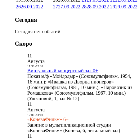
26
26.09.2022
27
27.09.2022
28
28.09.2022
29
29.09.2022
Сегодня
Сегодня нет событий
Скоро
11
Августа
11:30
-
12:30
Виртуальный концертный зал 0+
Показ м/ф «Мойдодыр» (Союзмультфильм, 1954,
16 мин.); «Ивашка из Дворца пионеров»
(Союзмультфильм, 1981, 10 мин.); «Паровозик из
Ромашкова» (Союзмультфильм, 1967, 10 мин.)
(Ульяновой, 1, зал № 12)
11
Августа
12:00
-
13:00
«КоневаФильм» 6+
Занятие в мультипликационной студии
«КоневаФильм» (Конева, 6, читальный зал)
11