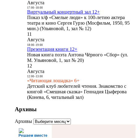
Августа
17:00
-
18:00
Виртуальный концертный зал 12+
Показ х/ф «Смелые люди» к 100-летию актера
театра и кино Сергея Гурзо (Мосфильм, 1950, 95
мин.) (Ульяновой, 1, зал № 12)
11
Августа
18:00
-
19:00
Презентация книги 12+
Новая книга поэта Антона Чёрного «Сбор» (ул.
М. Ульяновой, 1, зал № 20)
12
Августа
12:00
-
13:00
«Читающая лошадка» 6+
Детский клуб любителей чтения. Знакомство с
книгой «Смешная сказка» Геннадия Цыферова
(Конева, 6, читальный зал)
Архивы
Архивы
Решаем вместе