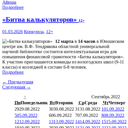
Афиша
Подробнее
«Битва калькуляторов»
12+
01.03.2026
Конкурсы
,
12+
12 марта
в
14 часов
в Юношеском
центре им. В.Ф. Тендрякова областной универсальной
научной библиотеке состоится интеллектуальная игра для
повышения финансовой грамотности «Битва калькуляторов».
К участию приглашаются команды из вологодских школ (9-11
классы) и колледжей в составе 6-8 человек.
Подробнее
← Предыдущая
Следующая →
<
Сентябрь 2022
Пн
Понедельник
Вт
Вторник
Ср
Среда
Чт
Четверг
29
29.08.2022
30
30.08.2022
31
31.08.2022
1
01.09.2022
5
05.09.2022
6
06.09.2022
7
07.09.2022
8
08.09.2022
12
12.09.2022
13
13.09.2022
14
14.09.2022
15
15.09.2022
19
19.09.2022
20
20.09.2022
21
21.09.2022
22
22.09.2022