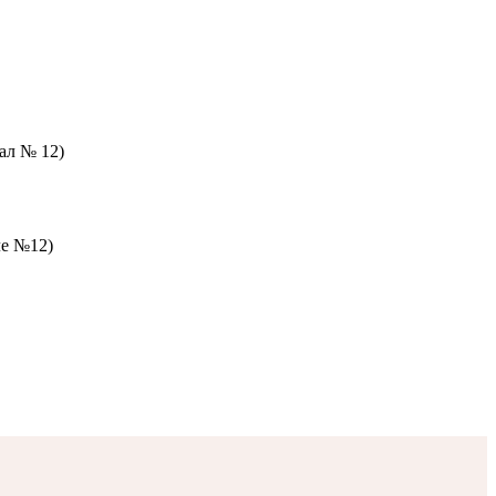
зал № 12)
ле №12)