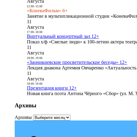
Августа
12:00
-
13:00
«КоневаФильм» 6+
Занятие в мультипликационной студии «КоневаФиль
11
Августа
17:00
-
18:00
Виртуальный концертный зал 12+
Показ х/ф «Смелые люди» к 100-летию актера театра
11
Августа
18:00
-
19:00
«Заоникиевские просветительские беседы» 12+
Лекция диакона Артемия Овчаренко «Актуальность 
11
Августа
18:00
-
19:00
Презентация книги 12+
Новая книга поэта Антона Чёрного «Сбор» (ул. М. У
Архивы
Архивы