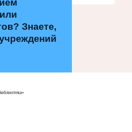
нием
 или
ов? Знаете,
 учреждений
библиотека»