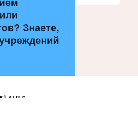
нием
 или
ов? Знаете,
 учреждений
библиотека»