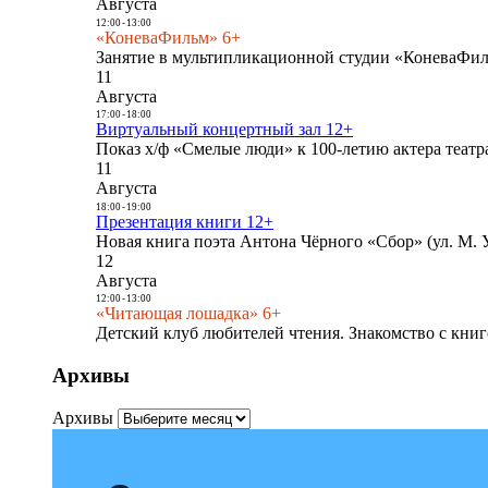
Августа
12:00
-
13:00
«КоневаФильм» 6+
Занятие в мультипликационной студии «КоневаФиль
11
Августа
17:00
-
18:00
Виртуальный концертный зал 12+
Показ х/ф «Смелые люди» к 100-летию актера театра
11
Августа
18:00
-
19:00
Презентация книги 12+
Новая книга поэта Антона Чёрного «Сбор» (ул. М. У
12
Августа
12:00
-
13:00
«Читающая лошадка» 6+
Детский клуб любителей чтения. Знакомство с книг
Архивы
Архивы