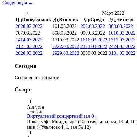
Следующая →
<
Март 2022
Пн
Понедельник
Вт
Вторник
Ср
Среда
Чт
Четверг
28
28.02.2022
1
01.03.2022
2
02.03.2022
3
03.03.2022
7
07.03.2022
8
08.03.2022
9
09.03.2022
10
10.03.2022
14
14.03.2022
15
15.03.2022
16
16.03.2022
17
17.03.2022
21
21.03.2022
22
22.03.2022
23
23.03.2022
24
24.03.2022
28
28.03.2022
29
29.03.2022
30
30.03.2022
31
31.03.2022
Сегодня
Сегодня нет событий
Скоро
11
Августа
11:30
-
12:30
Виртуальный концертный зал 0+
Показ м/ф «Мойдодыр» (Союзмультфильм, 1954, 16 
мин.) (Ульяновой, 1, зал № 12)
11