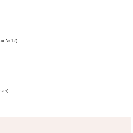
зал № 12)
зал)