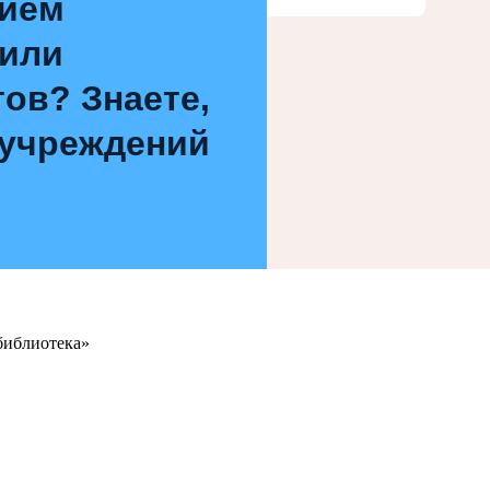
нием
 или
ов? Знаете,
 учреждений
библиотека»