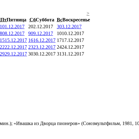
>
Пт
Пятница
Сб
Суббота
Вс
Воскресенье
1
01.12.2017
2
02.12.2017
3
03.12.2017
8
08.12.2017
9
09.12.2017
10
10.12.2017
15
15.12.2017
16
16.12.2017
17
17.12.2017
22
22.12.2017
23
23.12.2017
24
24.12.2017
29
29.12.2017
30
30.12.2017
31
31.12.2017
мин.); «Ивашка из Дворца пионеров» (Союзмультфильм, 1981, 10