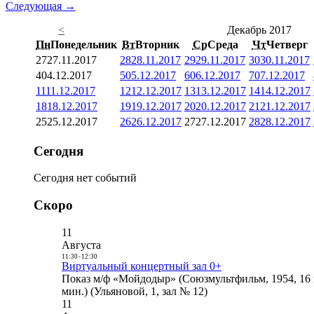
Следующая →
<
Декабрь 2017
Пн
Понедельник
Вт
Вторник
Ср
Среда
Чт
Четверг
27
27.11.2017
28
28.11.2017
29
29.11.2017
30
30.11.2017
4
04.12.2017
5
05.12.2017
6
06.12.2017
7
07.12.2017
11
11.12.2017
12
12.12.2017
13
13.12.2017
14
14.12.2017
18
18.12.2017
19
19.12.2017
20
20.12.2017
21
21.12.2017
25
25.12.2017
26
26.12.2017
27
27.12.2017
28
28.12.2017
Сегодня
Сегодня нет событий
Скоро
11
Августа
11:30
-
12:30
Виртуальный концертный зал 0+
Показ м/ф «Мойдодыр» (Союзмультфильм, 1954, 16 
мин.) (Ульяновой, 1, зал № 12)
11