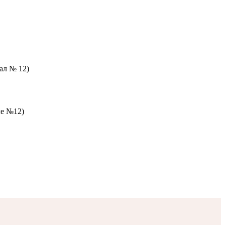
зал № 12)
ле №12)