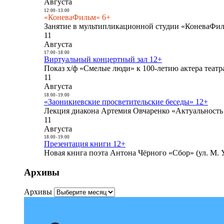
Августа
12:00
-
13:00
«КоневаФильм» 6+
Занятие в мультипликационной студии «КоневаФиль
11
Августа
17:00
-
18:00
Виртуальный концертный зал 12+
Показ х/ф «Смелые люди» к 100-летию актера театра
11
Августа
18:00
-
19:00
«Заоникиевские просветительские беседы» 12+
Лекция диакона Артемия Овчаренко «Актуальность 
11
Августа
18:00
-
19:00
Презентация книги 12+
Новая книга поэта Антона Чёрного «Сбор» (ул. М. У
Архивы
Архивы