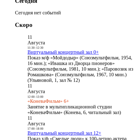
Сегодня
Сегодня нет событий
Скоро
11
Августа
11:30
-
12:30
Виртуальный концертный зал 0+
Показ м/ф «Мойдодыр» (Союзмультфильм, 1954,
16 мин.); «Ивашка из Дворца пионеров»
(Союзмультфильм, 1981, 10 мин.); «Паровозик из
Ромашкова» (Союзмультфильм, 1967, 10 мин.)
(Ульяновой, 1, зал № 12)
11
Августа
12:00
-
13:00
«КоневаФильм» 6+
Занятие в мультипликационной студии
«КоневаФильм» (Конева, 6, читальный зал)
11
Августа
17:00
-
18:00
Виртуальный концертный зал 12+
Показ х/ф «Смелые люди» к 100-летию актера