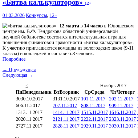
«Битва калькуляторов»
12+
01.03.2026
Конкурсы
,
12+
12 марта
в
14 часов
в Юношеском
центре им. В.Ф. Тендрякова областной универсальной
научной библиотеке состоится интеллектуальная игра для
повышения финансовой грамотности «Битва калькуляторов».
К участию приглашаются команды из вологодских школ (9-11
классы) и колледжей в составе 6-8 человек.
Подробнее
← Предыдущая
Следующая →
<
Ноябрь 2017
Пн
Понедельник
Вт
Вторник
Ср
Среда
Чт
Четверг
30
30.10.2017
31
31.10.2017
1
01.11.2017
2
02.11.2017
6
06.11.2017
7
07.11.2017
8
08.11.2017
9
09.11.2017
13
13.11.2017
14
14.11.2017
15
15.11.2017
16
16.11.2017
20
20.11.2017
21
21.11.2017
22
22.11.2017
23
23.11.2017
27
27.11.2017
28
28.11.2017
29
29.11.2017
30
30.11.2017