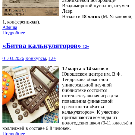
Заоникиевой Богородице-
Владимирской пустыни, игумен
Лавр.
Начало в
18 часов
(М. Ульяновой,
1, конференц-зал).
Афиша
Подробнее
«Битва калькуляторов»
12+
01.03.2026
Конкурсы
,
12+
12 марта
в
14 часов
в
Юношеском центре им. В.Ф.
Тендрякова областной
универсальной научной
библиотеке состоится
интеллектуальная игра для
повышения финансовой
грамотности «Битва
калькуляторов». К участию
приглашаются команды из
вологодских школ (9-11 классы) и
колледжей в составе 6-8 человек.
Подробнее