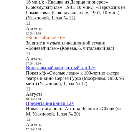
16 мин.); «Ивашка из Дворца пионеров»
(Союзмультфильм, 1981, 10 мин.); «Паровозик из
Ромашкова» (Союзмультфильм, 1967, 10 мин.)
(Ульяновой, 1, зал № 12)
11
Августа
12:00
-
13:00
«КоневаФильм» 6+
Занятие в мультипликационной студии
«КоневаФильм» (Конева, 6, читальный зал)
11
Августа
17:00
-
18:00
Виртуальный концертный зал 12+
Показ х/ф «Смелые люди» к 100-летию актера
театра и кино Сергея Гурзо (Мосфильм, 1950, 95
мин.) (Ульяновой, 1, зал № 12)
11
Августа
18:00
-
19:00
Презентация книги 12+
Новая книга поэта Антона Чёрного «Сбор» (ул.
М. Ульяновой, 1, зал № 20)
12
Августа
12:00
-
13:00